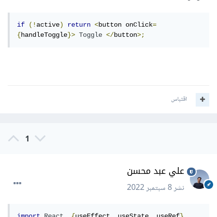
if
(!
active
)
return
<
button onClick
=
{
handleToggle
}>
Toggle
</
button
>;
اقتباس
1
علي عبد محسن
نشر
8 سبتمبر 2022
import
React
,
{
useEffect
,
 useState
,
 useRef
}