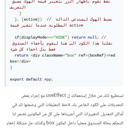
نشط نقوم بأظهار الزر بتغيير قيمة الهوك مسبق 
التعريف
}
// نضبط الهوك ليستدعي الدالة 
])
active
[
},
المطلوبة عندما تتغير قيمة active
if
(
displayMode
===
"HIDE"
)
return
null
;
// 
نقلنا هذا الكود الى هنا ليقوم بأخفاء الصندوق 
فقط بدل اخفاء كل شيء
return
<
div className
=
"box"
 ref
={
boxRef
}>
red 
box
</
div
>
}
export
default
App
;
تستطيع ذلك من خلال إستعمالك ل useEffect مع إجراء بعض
التعديلات على الكود الخاص بك. لاحظ التعليقات التي وضعتها لك في
أماكن التعديل. التغييرات التي أجريناها على كل من المكونين تضمن لنا
التحكم بحالة الصندوق محلياً داخل المكون box وكذلك حل مشكلة إخفاء