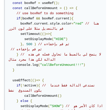
const
 boxRef 
=
 useRef
();
const
 callBeforeUnmount 
=
()
=>
{
// use boxRef to do something
if
(
boxRef 
&&
 boxRef
.
current
){
// هنا 
"red"
=
color
.
style
.
current
.
      boxRef
قم بالتعديل مثلا على لون الزر
      setTimeout
(()=>{
        setDisplayMode
(
"HIDE"
)
// ثم قم بإخفاءه
)
500
},
// ثم قم بإخفاءه
// لا يتضح لي بالضبط ما تحاول فعله في هذه 
}
الدالة لكن هذا مجرد مثال
    console
.
log
(
"callBeforeUnmount!!!"
)
}
  useEffect
(()=>
{
// نستدعي الدالة فقط عندما 
){
active
(!
if
يكون الصندوق  نشط
        callBeforeUnmount
()
}
else
{
// اذا كان الأمر هو 
)
"SHOW"
(
      setDisplayMode