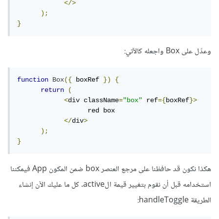
</>
);
}
وعدّل على Box واجعله كالآتي:
function
Box
({
 boxRef 
})
{
return
(
<
div className
=
"box"
 ref
={
boxRef
}>
                  red box

</
div
>
);
}
هكذا نكون قد حافظنا على مرجع العنصر box ضمن المكون App فيمكننا
استخدامه قبل أن نقوم بتغيير قيمة الactive. كل ما عليك الآن إنشاء
الطريقة handleToggle: