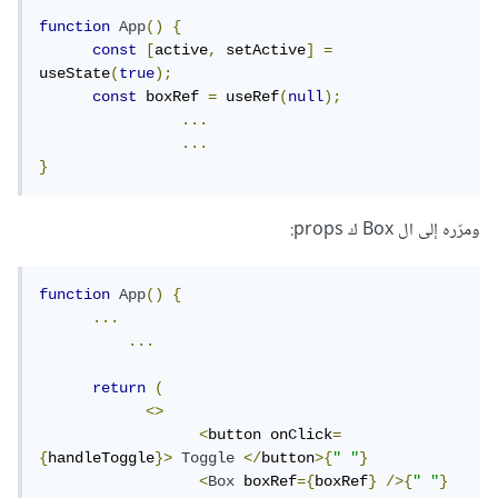
function
App
()
{
const
[
active
,
 setActive
]
=
useState
(
true
);
const
 boxRef 
=
 useRef
(
null
);
...
...
}
ومرّره إلى ال Box ك props:
function
App
()
{
...
...
return
(
<>
<
button onClick
=
{
handleToggle
}>
Toggle
</
button
>{
" "
}
<
Box
 boxRef
={
boxRef
}
/>{
" "
}