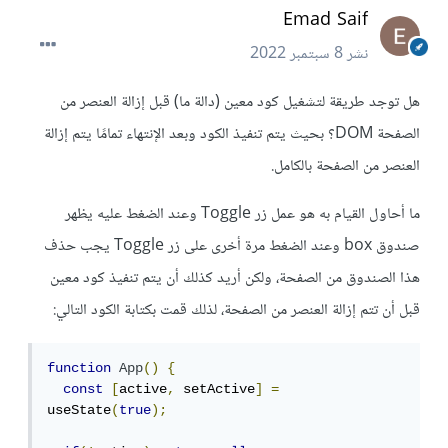
Emad Saif
نشر
8 سبتمبر 2022
هل توجد طريقة لتشغيل كود معين (دالة ما) قبل إزالة العنصر من
الصفحة DOM؟ بحيث يتم تنفيذ الكود وبعد الإنتهاء تمامًا يتم إزالة
العنصر من الصفحة بالكامل.
ما أحاول القيام به هو عمل زر Toggle وعند الضغط عليه يظهر
صندوق box وعند الضغط مرة أخرى على زر Toggle يجب حذف
هذا الصندوق من الصفحة، ولكن أريد كذلك أن يتم تنفيذ كود معين
قبل أن تتم إزالة العنصر من الصفحة، لذلك قمت بكتابة الكود التالي:
function
App
()
{
const
[
active
,
 setActive
]
=
useState
(
true
);