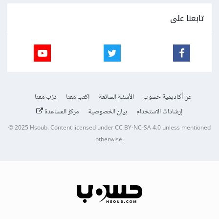
تابعنا على
عن أكاديمية حسوب
الأسئلة الشائعة
اكتب معنا
درّب معنا
إرشادات الاستخدام
بيان الخصوصية
مركز المساعدة
© 2025
Hsoub
.
Content licensed under
CC BY-NC-SA 4.0
unless mentioned
otherwise.