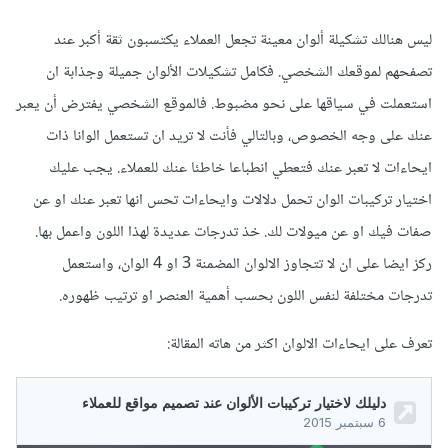
ليس هنالك تشكيلة ألوان معينة تجعل العملاء يكتسبون ثقة أكبر عند
تصفحهم لموقعك الشخصي. فكامل تشكيلات الألوان جميلة وجذابة ان
استعملت في سياقها على نحو مضبوط. فالموقع الشخصي يفترض أن يعبر
عنك على وجه الخصوص، وبالتالي فأنت لا تريد ان تستعمل الوانا ذات
ايحاءات لا تعبر عنك فتعطي انطباعا خاطئا عنك للعملاء. يجب عليك
اختيار تركيبات الوان تحمل دلالات وايحاءات تحس انها تعبر عنك او عن
صفات فيك او عن ميولات لك. خذ تدرجات عديدة لهذا اللون واعمل بها.
ركز ايضا على ان لا تتجاوز الالوان المضمنة 3 او 4 الوان، واستعمل
تدرجات مختلفة لنفس اللون بحسب أهمية العنصر او ترتيب ظهوره.
تعرف على ايحاءات الالوان اكثر من هاته المقالة: