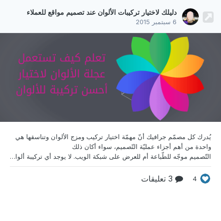
دليلك لاختيار تركيبات الألوان عند تصميم مواقع للعملاء
6 سبتمبر 2015
يُدرك كل مصمّم جرافيك أنّ مهمّة اختيار تركيب ومزج
الألوان وتناسقها هي
واحدة من أهم أجزاء عمليّة التّصميم، سواء أكان ذلك
التّصميم موجّه للطّباعة أم للعرض على شبكة الويب. لا يوجد أي تركيبة ألوان عالميّة وموحّدة بإمكانها أن ترضي جميع العملاء. بالنّسبة لبعض المصمّمين فإنّ عمليّة تركيب الألوان هي مسألة التّجربة وتحديد الأخطاء ثم التجربة مجدّدًا وهكذا، إلى غاية الحصول على التّركيبة المناسبة، ولكن اعتماد هذه الطّريقة يعني إهدار الكثير من الوقت الثمين. الوقت الذي يُعتبر سلعةً هامة في عالم تصميم الجرافيك
3 تعليقات
4