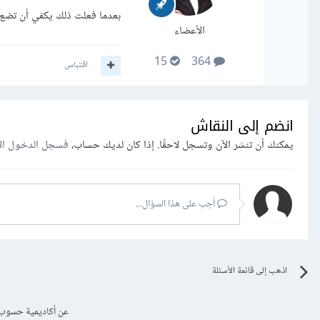
بعدما فعلت ذلك يكفي أن تضع لل header خاصة text-align: center ل
الأعضاء
15
364
اقتباس
انضم إلى النقاش
يمكنك أن تنشر الآن وتسجل لاحقًا. إذا كان لديك حساب،
فسجل الدخول ال
أجب على هذا السؤال...
اذهب إلى قائمة الأسئلة
عن أكاديمية حسوب