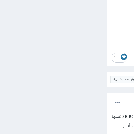
1
ترتيب حسب التاريخ
بما أنّ سهم ال select متعلق بها لماذا تضعه header::after هذا سيجعل كودك عشوائيّاً، حاول أن تعلّقه بالselect نفسها