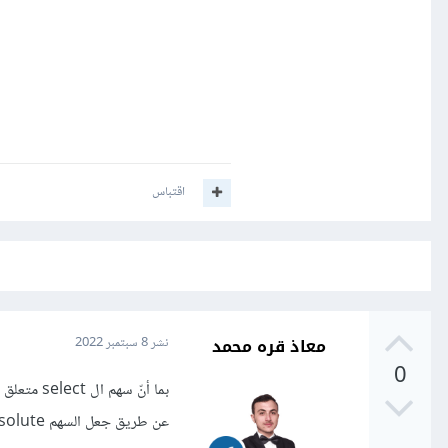
اقتباس
معاذ قره محمد
نشر
8 سبتمبر 2022
0
عن طريق جعل السهم absolute والselect اجعلها relative وعدل الستايل الخاص بالسهم ليصبح كما تريده أنت.