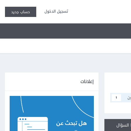
تسجيل الدخول
حساب جديد
إعلانات
ن
1
السؤال