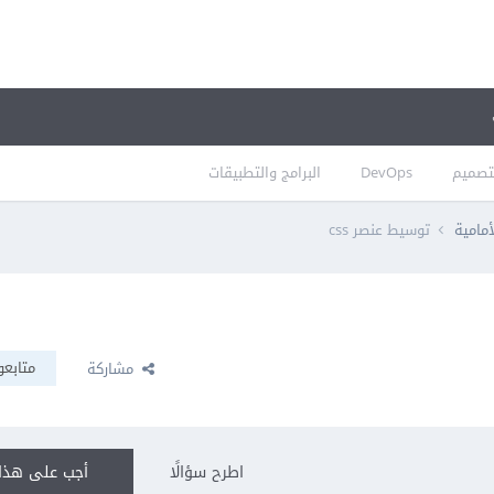
تصميم
DevOps
البرامج والتطبيقات
أمامية
توسيط عنصر css
متابعو
مشاركة
اطرح سؤالًا
أجب على هذا 