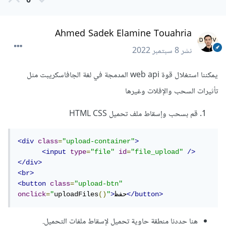
0
Ahmed Sadek Elamine Touahria
نشر
8 سبتمبر 2022
يمكننا استغلال قوة web api المدمجة في لغة الجافاسكريبت مثل
تأثيرات السحب والإفلات وغيرها
قم بسحب وإسقاط ملف تحميل HTML CSS
<div
class
=
"upload-container"
>
<input
type
=
"file"
id
=
"file_upload"
/>
</div>
<br>
<button
class
=
"upload-btn"
</button>
حفظ
>
"
()
uploadFiles
"
=
onclick
هنا حددنا منطقة حاوية تحميل لإسقاط ملفات التحميل.