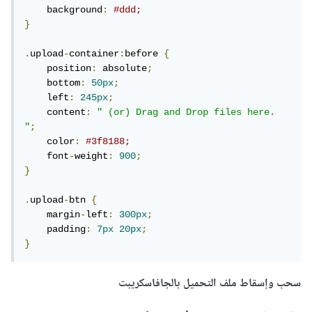
    background
:
#ddd;
}
.
upload
-
container
:
before 
{
    position
:
 absolute
;
    bottom
:
50px
;
    left
:
245px
;
    content
:
" (or) Drag and Drop files here. 
"
;
    color
:
#3f8188;
    font
-
weight
:
900
;
}
.
upload
-
btn 
{
    margin
-
left
:
300px
;
    padding
:
7px
20px
;
}
سحب وإسقاط ملف التحميل بالجافاسكريبت