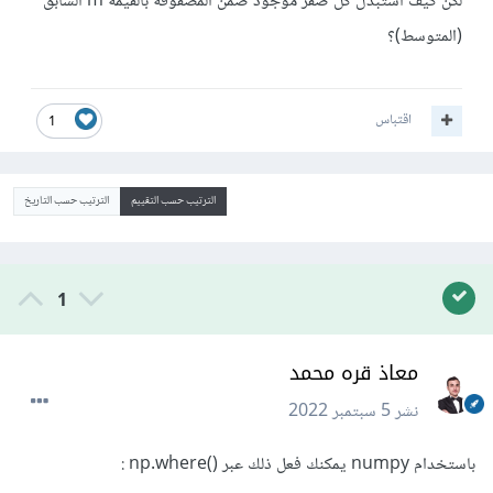
لكن كيف أستبدل كل صفر موجود ضمن المصفوفة بالقيمة m السابق
(المتوسط)؟
اقتباس
1
الترتيب حسب التقييم
الترتيب حسب التاريخ
1
معاذ قره محمد
نشر
5 سبتمبر 2022
باستخدام numpy يمكنك فعل ذلك عبر ()np.where :