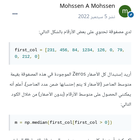
Mohssen A Mohssen
نشر
5 سبتمبر 2022
لدي مصفوفة تحتوي على بعض الأرقام بالشكل التالي:
first_col 
=
[
231
,
456
,
84
,
1234
,
126
,
0
,
79
,
0
,
212
,
0
]
أريد إستبدال كل الأصفار Zeros الموجودة في هذه المصفوفة بقيمة
متوسط العناصر (الأصفار لا يتم إحتسابها ضمن عدد العناصر)، أعلم أنه
يمكنني الحصول على متوسط الأرقام (بدون الأصفار) من خلال الكود
التالي:
m 
=
 np
.
median
(
first_col
[
first_col 
>
0
])