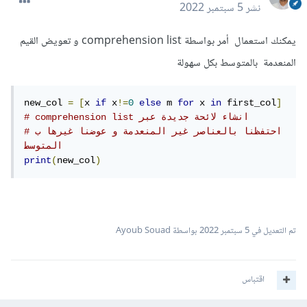
نشر
5 سبتمبر 2022
يمكنك استعمال أمر بواسطة comprehension list و تعويض القيم
المنعدمة بالمتوسط بكل سهولة
new_col 
=
[
x 
if
 x
!=
0
else
 m 
for
 x 
in
 first_col
]
# comprehension list انشاء لائحة جديدة عبر 
#احتفظنا بالعناصر غير المنعدمة و عوضنا غيرها ب 
المتوسط
print
(
new_col
)
تم التعديل في
5 سبتمبر 2022
بواسطة Ayoub Souad
اقتباس