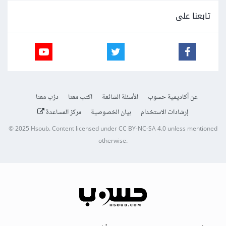
تابعنا على
عن أكاديمية حسوب
الأسئلة الشائعة
اكتب معنا
درّب معنا
إرشادات الاستخدام
بيان الخصوصية
مركز المساعدة
© 2025
Hsoub
.
Content licensed under
CC BY-NC-SA 4.0
unless mentioned
otherwise.