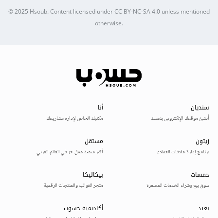
© 2025
Hsoub
.
Content licensed under
CC BY-NC-SA 4.0
unless mentioned
otherwise.