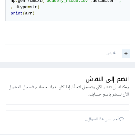
np
.
genfromtxt
(
"academy_hsoub.csv"
,
delimiter
=
","
,
 dtype
=
str
)
print
(
arr
)
اقتباس
انضم إلى النقاش
يمكنك أن تنشر الآن وتسجل لاحقًا. إذا كان لديك حساب،
فسجل الدخول
الآن
لتنشر باسم حسابك.
أجب على هذا السؤال...