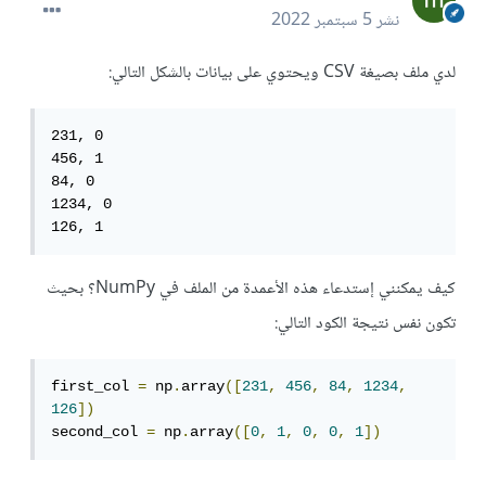
نشر
5 سبتمبر 2022
لدي ملف بصيغة CSV ويحتوي على بيانات بالشكل التالي:
231, 0

456, 1

84, 0

1234, 0

126, 1
كيف يمكنني إستدعاء هذه الأعمدة من الملف في NumPy؟ بحيث
تكون نفس نتيجة الكود التالي:
first_col 
=
 np
.
array
([
231
,
456
,
84
,
1234
,
126
])
second_col 
=
 np
.
array
([
0
,
1
,
0
,
0
,
1
])