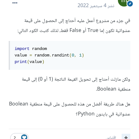
نشر
4 سبتمبر 2022
في جزء من مشروع أعمل عليه أحتاج إلى الحصول على قيمة
عشوائية تكون إما True أو False فقط، لذلك كتبت الكود التالي:
import
 random

value 
=
 random
.
randint
(
0
,
1
)
print
(
value
)
ولكن مازلت أحتاج إلى تحويل القيمة الناتجة (1 أو 0) إلى قيمة
منطقية Boolean.
هل هناك طريقة أفضل من هذه للحصول على قيمة منطقية Boolean
عشوائية في بايثون Python؟
اقتباس
2