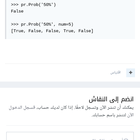
>>> pr.Prob('50%')

False

>>> pr.Prob('50%', num=5)

[True, False, False, True, False]
اقتباس
انضم إلى النقاش
يمكنك أن تنشر الآن وتسجل لاحقًا. إذا كان لديك حساب،
فسجل الدخول
الآن
لتنشر باسم حسابك.