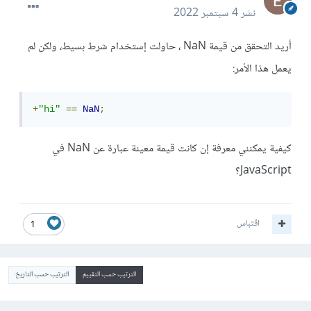
نشر
4 سبتمبر 2022
أريد التحقق من قيمة NaN ، حاولت إستخدام شرط بسيط، ولكن لم
يعمل هذا الأمر:
+
"hi"
==
NaN
;
كيفية يمكنني معرفة إن كانت قيمة معينة عبارة عن NaN في
JavaScript؟
اقتباس
1
الترتيب حسب التقييم
الترتيب حسب التاريخ