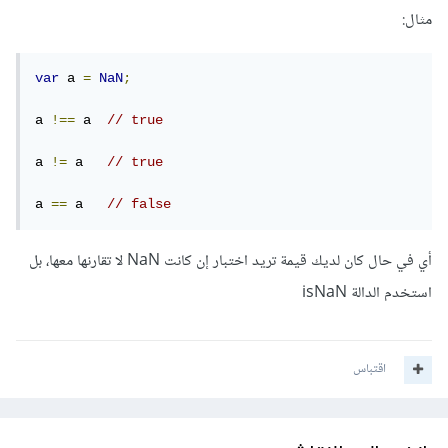
مثال:
var
 a 
=
NaN
;
a 
!==
 a  
// true 
a 
!=
 a   
// true
a 
==
 a   
// false
أي في حال كان لديك قيمة تريد اختبار إن كانت NaN لا تقارنها معها، بل
استخدم الدالة isNaN
اقتباس