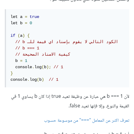
let a 
=
true
let b 
=
0
if
(
a
)
{
// b الكود التالي لا يقوم بإسناد اي قيمة للـ 
// b === 1
// كيفية الاسناد الصحيحة
  b 
=
1
  console
.
log
(
b
);
// 1
}
console
.
log
(
b
)
// 1
لأن b === 1 هي عبارة عن وظيفة تعيد true إذا كان b يساوي 1 في
القيمة والنوع، وإلا فإنها تعيد false.
تعرف اكثر عن المعامل "===" من موسوعة حسوب