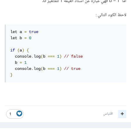
أما b = 1 فهي عبارة عن اسناد القيمة 1 للمتغير b.
لاحظ الكود التالي :
let a 
=
true
let b 
=
0
if
(
a
)
{
  console
.
log
(
b 
===
1
)
// false
  b 
=
1
  console
.
log
(
b 
===
1
)
// true
}
اقتباس
1