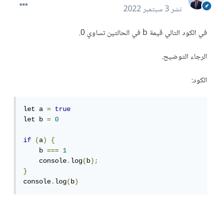
نشر
3 سبتمبر 2022
في الكود التالي قيمة b في الحالتين تساوي 0.
الرجاء التوضيح.
الكود:
let a 
=
true
let b 
=
0
if
(
a
)
{
    b 
===
1
    console
.
log
(
b
);
}
console
.
log
(
b
)