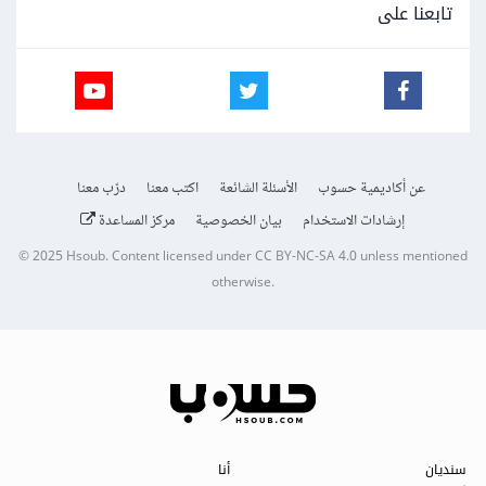
تابعنا على
عن أكاديمية حسوب
الأسئلة الشائعة
اكتب معنا
درّب معنا
إرشادات الاستخدام
بيان الخصوصية
مركز المساعدة
© 2025
Hsoub
.
Content licensed under
CC BY-NC-SA 4.0
unless mentioned
otherwise.