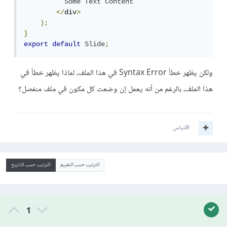
Some
Text
Content
</
div
>
);
}
export
default
Slide
;
ولكن يظهر خطأ Syntax Error في هذا الملف، لماذا يظهر خطأ في
هذا الملف، بالرغم من أنه يعمل إن وضعت كل مكون في ملف منفصل؟
اقتباس
الترتيب حسب التقييم
الترتيب حسب التاريخ
1