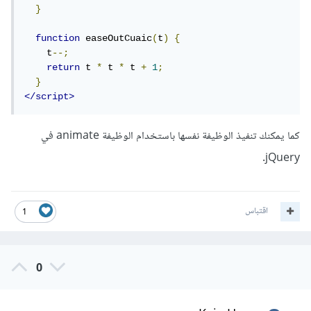
}
function
 easeOutCuaic
(
t
)
{
    t
--;
return
 t 
*
 t 
*
 t 
+
1
;
}
</script>
كما يمكنك تنفيذ الوظيفة نفسها باستخدام الوظيفة animate في
jQuery.
اقتباس
1
0