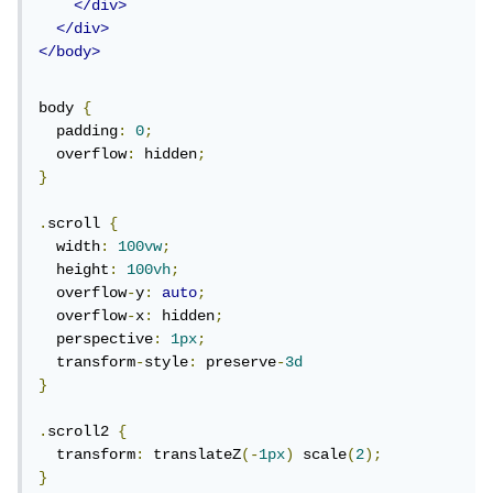
</div>
</div>
</body>
body 
{
  padding
:
0
;
  overflow
:
 hidden
;
}
.
scroll 
{
  width
:
100vw
;
  height
:
100vh
;
  overflow
-
y
:
auto
;
  overflow
-
x
:
 hidden
;
  perspective
:
1px
;
  transform
-
style
:
 preserve
-
3d
}
.
scroll2 
{
  transform
:
 translateZ
(-
1px
)
 scale
(
2
);
}