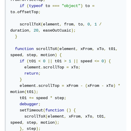
if
(
typeof
 to 
===
"object"
)
 to 
=
to
.
offsetTop
;
    scrollToX
(
element
,
 from
,
 to
,
0
,
1
/
duration
,
20
,
 easeOutCuaic
);
}
function
 scrollToX
(
element
,
 xFrom
,
 xTo
,
 t01
,
speed
,
 step
,
 motion
)
{
if
(
t01 
<
0
||
 t01 
>
1
||
 speed 
<=
0
)
{
      element
.
scrollTop 
=
 xTo
;
return
;
}
    element
.
scrollTop 
=
 xFrom 
-
(
xFrom 
-
 xTo
)
*
motion
(
t01
);
    t01 
+=
 speed 
*
 step
;
debugger
;
    setTimeout
(
function
()
{
      scrollToX
(
element
,
 xFrom
,
 xTo
,
 t01
,
speed
,
 step
,
 motion
);
},
 step
);