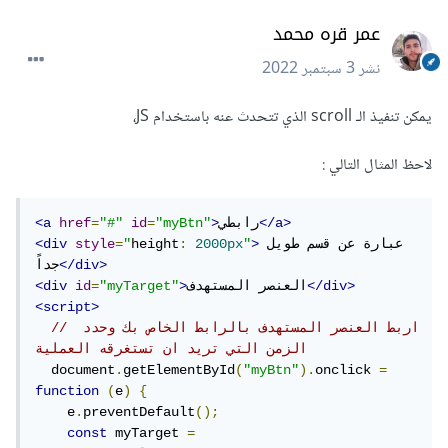
عمر قره محمد
نشر
3 سبتمبر 2022
يمكن تنفيذ الـ scroll الذي تتحدث عنه باستخدام JS،
لاحظ المثال التالي :
</a>
رابطي
>
"myBtn"
=
id
"#"
=
href
<a
عبارة عن قسم طويل 
>
"
2000px
:
height
"
=
style
<div
</div>
جداً
</div>
العنصر المستهدف
>
"myTarget"
=
id
<div
<script>
// اربط العنصر المستهدف بالرابط الخاص بك وحدد 
الزمن التي تريد ان تستغرقه العملية
  document
.
getElementById
(
"myBtn"
).
onclick 
=
function
(
e
)
{
    e
.
preventDefault
();
const
 myTarget 
=