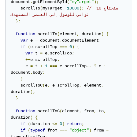
document
.
getElementById
(
"myTarget"
);
// ستحتاج 10 
);
10000
,
myTarget
(
    scrollTo
ثواني للوصول إلى العنصر المستهدف
};
function
 scrollTo
(
element
,
 duration
)
{
var
 e 
=
 document
.
documentElement
;
if
(
e
.
scrollTop 
===
0
)
{
var
 t 
=
 e
.
scrollTop
;
++
e
.
scrollTop
;
      e 
=
 t 
+
1
===
 e
.
scrollTop
--
?
 e 
:
document
.
body
;
}
    scrollToC
(
e
,
 e
.
scrollTop
,
 element
,
duration
);
}
function
 scrollToC
(
element
,
 from
,
 to
,
duration
)
{
if
(
duration 
<=
0
)
return
;
if
(
typeof
 from 
===
"object"
)
 from 
=
from
.
offsetTop
;