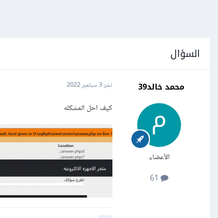
السؤال
محمد خالد39
نشر
3 سبتمبر 2022
كيف احل المشكله
الأعضاء
61