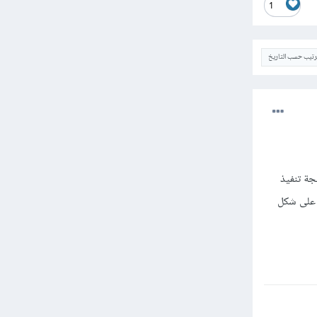
1
ترتيب حسب التاريخ
ستعلام select نقوم بتخزين نتيجة تنفيذ
ول) ثم نمرره ل fetch_assoc لجلب القيم على شكل