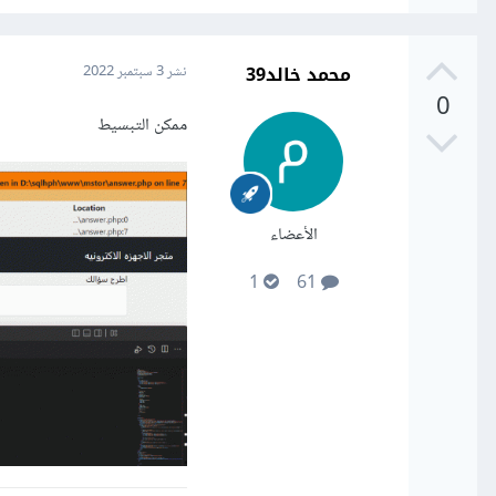
محمد خالد39
نشر
3 سبتمبر 2022
0
ممكن التبسيط
الأعضاء
1
61