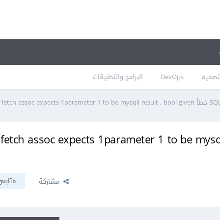
تصميم
DevOps
البرامج والتطبيقات
SQL P خطأ tch assoc expects 1parameter 1 to be mysqli result
متابعو
مشاركة