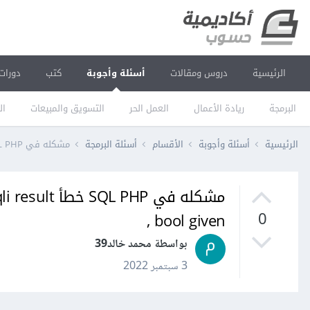
الرئيسية
دروس ومقالات
أسئلة وأجوبة
كتب
دورات
البرمجة
ريادة الأعمال
العمل الحر
التسويق والمبيعات
ال
الرئيسية
أسئلة وأجوبة
الأقسام
أسئلة البرمجة
مشكله في SQL PHP خطأ mysqli fetch assoc expects 1parameter 1 to be mysqli result , bool given
مشكله في HP
, bool given
0
بواسطة محمد خالد39
3 سبتمبر 2022