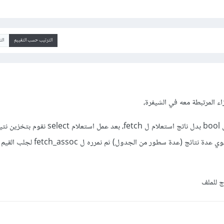
الترتيب حسب التقييم
ال
اء المرتبطة معه في الشيفرة،
حيث أن الخطأ هو تمرير معامل bool بدل ناتج استعلام ل fetch، بعد عمل ا
الاستعلام في متغير سوف يحوي عدة نتائج (عدة سطور من الجد
ج للملف