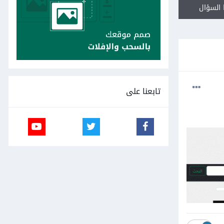
السؤال
تابعنا على