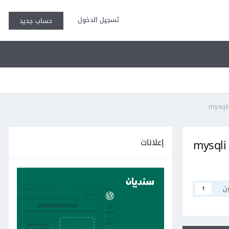
تسجيل الدخول
حساب جديد
إعلانات
mysqli fe
ن
1