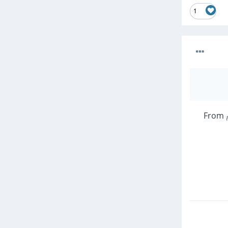
1
في عبارة sql هل اسم الجدول question؟ أرجو كتابة select * FROM question من الضروري استخدم From