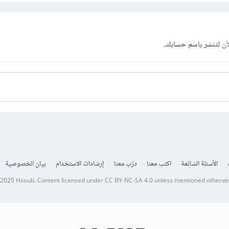
آن
لتنشر باسم حسابك.
الأسئلة الشائعة
اكتب معنا
درّب معنا
إرشادات الاستخدام
بيان الخصوصية
 2025
Hsoub
.
Content licensed under
CC BY-NC-SA 4.0
unless mentioned otherwi