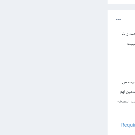
وير في الإصدارات
أو تثبيت
 يستعملون إصدار حديث من
مستخدمين لهم
يب النسخة
Requi