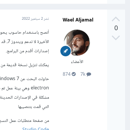
Wael Aljamal
نشر
2 سبتمبر 2022
0
إصدارات أقدم من البرامج.
الأعضاء
يمكنك تنزيل نسخة قديمة من برنامج بكتابة m for win 7
874
7k
مشكلة في الإصدارات الحديثة م
التي قمت بتنصيبها
من صفحة متطلبات عمل النسخ الجديدة من vs code ن