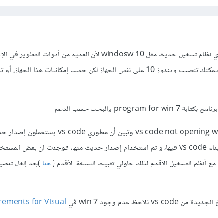
أنصح باستخدام حاسوب يحوي نظام تشغيل حديث مثل windosw 10 لأن العديد من أدوات التط
الأخيرة لا تدعم ويندوز 7، قد يمكنك تنصيب ويندوز 10 على نفس الجهاز لكن حسب إمكانيات هذا الجهاز، 
progra والبحث حسب الدعم
حاولت البحث عن vs code not opening windows 7 وتبين أن مطوري vs code
electron وهي بيئة عمل تم بناء vs code فيها، و تم استخدام إصدار حديث منها، فوجدت ان بعض ال
ع أنظم التشغيل الأقدم لذلك حاولي تثبيت النسخة الأقدم (
هنا
)بعد إلغاء تنص
لاحظ عدم وجود win 7 في
rements for Visual