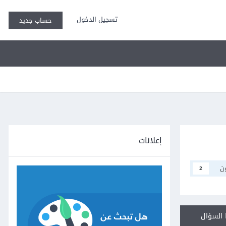
تسجيل الدخول
حساب جديد
إعلانات
ن
2
السؤال