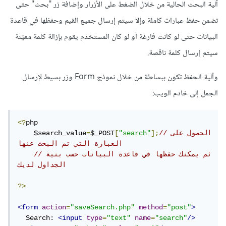
آلية البحث الحالية من خلال الضغط على الأزرار وإضافة زر "بحث" حتى
تضمن حفظ عبارات كاملة وإلا سيتم إرسال جميع القيم وحفظها في قاعدة
البيانات حتى لو كانت فارغة أو لو كان المستخدم يقوم بإزالة كلمة معيّنة
سيتم إرسال كلمة ناقصة.
وآلية الحفظ تكون ببساطة من خلال نموذج Form وزر بسيط لإرسال
الجمل إلى خادم الويب:
<?
php  

//الحصول على 
];
"search"
[
$_POST
=
    $search_value
العبارة التي تم البحث عنها 
//ثم يمكنك حفظها في قاعدة البيانات حسب بنية 
الجداول لديك
?>
<form
action
=
"saveSearch.php"
method
=
"post"
>
  Search: 
<input
type
=
"text"
name
=
"search"
/>