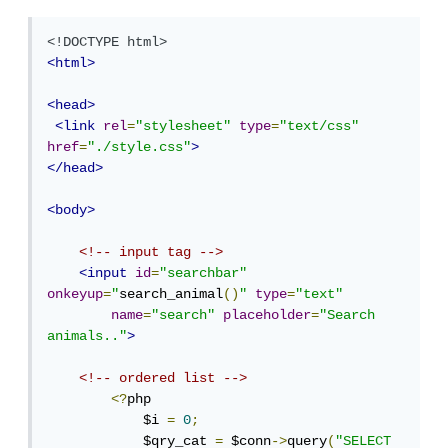
<!DOCTYPE html>
<html>
<head>
<link
rel
=
"stylesheet"
type
=
"text/css"
href
=
"./style.css"
>
</head>
<body>
<!-- input tag -->
<input
id
=
"searchbar"
onkeyup
=
"
search_animal
()
"
type
=
"text"
name
=
"search"
placeholder
=
"Search 
animals.."
>
<!-- ordered list -->
<?
php 

            $i 
=
0
;
            $qry_cat 
=
 $conn
->
query
(
"SELECT 