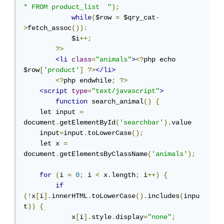
* FROM product_list  "
);
while
(
$row 
=
 $qry_cat
-
>
fetch_assoc
()):
            $i
++;
?>
<li
class
=
"animals"
>
<?
php echo 
$row
[
'product'
]
?>
</li>
<?
php endwhile
;
?>
<script
type
=
"text/javascript"
>
function
 search_animal
()
{
    let input 
=
document
.
getElementById
(
'searchbar'
).
value

    input
=
input
.
toLowerCase
();
    let x 
=
document
.
getElementsByClassName
(
'animals'
);
for
(
i 
=
0
;
 i 
<
 x
.
length
;
 i
++)
{
if
(!
x
[
i
].
innerHTML
.
toLowerCase
().
includes
(
inpu
t
))
{
            x
[
i
].
style
.
display
=
"none"
;