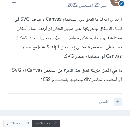
نشر
29 أغسطس 2022
أريد أن أعرف ما الفرق بين إستخدام Canvas و عناصر SVG في
إنشاء الأشكال وتحريكها. على سبيل المثال إن أردت إنشاء أشكال
مختلفة (مربع، دائرة، شكل خماسي .. إلخ)، ثم تحريك هذه الأشكال
بحرية في الصفحة، فيمكنني إستعمال JavaScript مع عنصر
Canvas أو إستخدام عنصر SVG.
ما هي أفضل طريقة لعمل هذا الأمر؟ هل أستعمل Canvas أم SVG
أو أستخدم عناصر div وتعديلها باستخدام CSS؟
اقتباس
الترتيب حسب التقييم
الترتيب حسب التاريخ