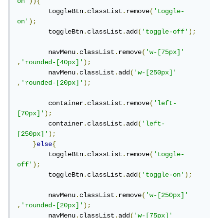
on'
)){
        toggleBtn
.
classList
.
remove
(
'toggle-
on'
);
        toggleBtn
.
classList
.
add
(
'toggle-off'
);
        navMenu
.
classList
.
remove
(
'w-[75px]'
,
'rounded-[40px]'
);
        navMenu
.
classList
.
add
(
'w-[250px]'
,
'rounded-[20px]'
);
        container
.
classList
.
remove
(
'left-
[70px]'
);
        container
.
classList
.
add
(
'left-
[250px]'
);
}
else
{
        toggleBtn
.
classList
.
remove
(
'toggle-
off'
);
        toggleBtn
.
classList
.
add
(
'toggle-on'
);
        navMenu
.
classList
.
remove
(
'w-[250px]'
,
'rounded-[20px]'
);
        navMenu
.
classList
.
add
(
'w-[75px]'