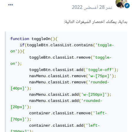
نشر
28 أغسطس 2022
بداية، يمكنك اختصار الشيفرات التالية:
function
 toggleOn
(){
if
(
toggleBtn
.
classList
.
contains
(
'toggle-
on'
)){
        toggleBtn
.
classList
.
remove
(
'toggle-
on'
);
        toggleBtn
.
classList
.
add
(
'toggle-off'
);
        navMenu
.
classList
.
remove
(
'w-[75px]'
);
        navMenu
.
classList
.
remove
(
'rounded-
[40px]'
);
        navMenu
.
classList
.
add
(
'w-[250px]'
);
        navMenu
.
classList
.
add
(
'rounded-
[20px]'
);
        container
.
classList
.
remove
(
'left-
[70px]'
);
        container
.
classList
.
add
(
'left-
[250px]'
);