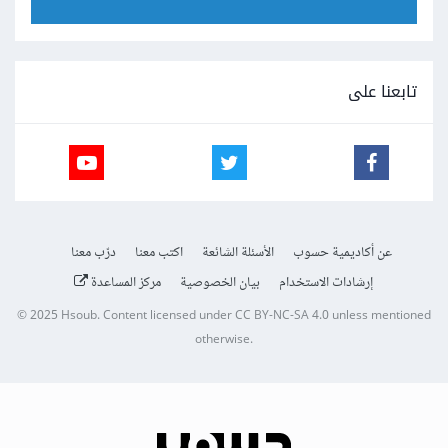
تابعنا على
عن أكاديمية حسوب
الأسئلة الشائعة
اكتب معنا
درّب معنا
إرشادات الاستخدام
بيان الخصوصية
مركز المساعدة
© 2025
Hsoub
.
Content licensed under
CC BY-NC-SA 4.0
unless mentioned
otherwise.