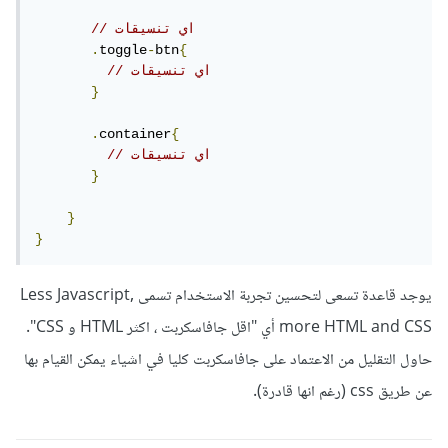
// اي تنسيقات
.
toggle
-
btn
{
// اي تنسيقات
}
.
container
{
// اي تنسيقات
}
}
}
يوجد قاعدة تسعى لتحسين تجربة الاستخدام تسمى Less Javascript,
more HTML and CSS أي "اقل جافاسكربت ، اكثر HTML و CSS".
حاول التقليل من الاعتماد على جافاسكربت كليا في اشياء يمكن القيام بها
عن طريق css (رغم انها قادرة).