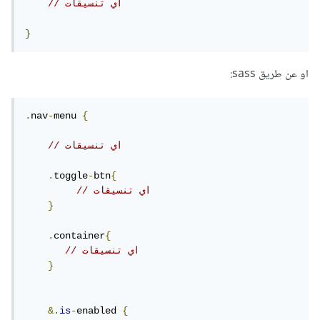
// اي تنسيقات
}
او عن طريق sass:
.
nav
-
menu 
{
// اي تنسيقات
.
toggle
-
btn
{
// اي تنسيقات
}
.
container
{
// اي تنسيقات
}
&.
is
-
enabled 
{