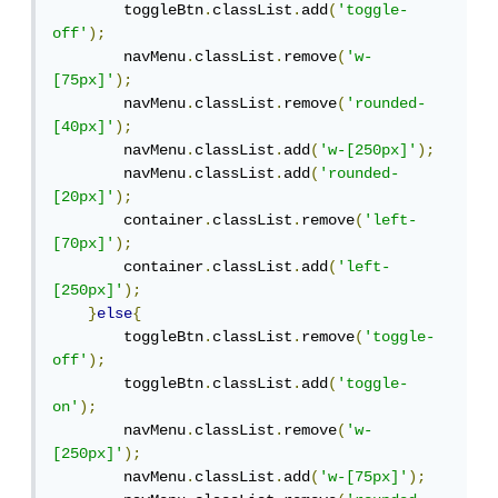
        toggleBtn
.
classList
.
add
(
'toggle-
off'
);
        navMenu
.
classList
.
remove
(
'w-
[75px]'
);
        navMenu
.
classList
.
remove
(
'rounded-
[40px]'
);
        navMenu
.
classList
.
add
(
'w-[250px]'
);
        navMenu
.
classList
.
add
(
'rounded-
[20px]'
);
        container
.
classList
.
remove
(
'left-
[70px]'
);
        container
.
classList
.
add
(
'left-
[250px]'
);
}
else
{
        toggleBtn
.
classList
.
remove
(
'toggle-
off'
);
        toggleBtn
.
classList
.
add
(
'toggle-
on'
);
        navMenu
.
classList
.
remove
(
'w-
[250px]'
);
        navMenu
.
classList
.
add
(
'w-[75px]'
);