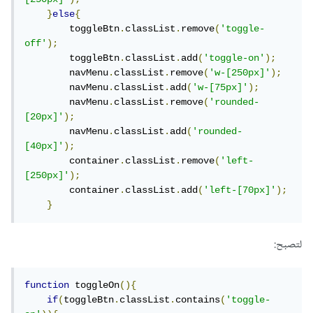
}
else
{
        toggleBtn
.
classList
.
remove
(
'toggle-
off'
);
        toggleBtn
.
classList
.
add
(
'toggle-on'
);
        navMenu
.
classList
.
remove
(
'w-[250px]'
);
        navMenu
.
classList
.
add
(
'w-[75px]'
);
        navMenu
.
classList
.
remove
(
'rounded-
[20px]'
);
        navMenu
.
classList
.
add
(
'rounded-
[40px]'
);
        container
.
classList
.
remove
(
'left-
[250px]'
);
        container
.
classList
.
add
(
'left-[70px]'
);
}
لتصبح:
function
 toggleOn
(){
if
(
toggleBtn
.
classList
.
contains
(
'toggle-