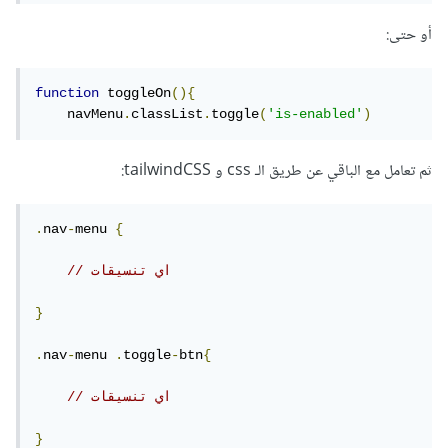
أو حتى:
function
 toggleOn
(){
    navMenu
.
classList
.
toggle
(
'is-enabled'
)
ثم تعامل مع الباقي عن طريق الـ css و tailwindCSS:
.
nav
-
menu 
{
// اي تنسيقات
}
.
nav
-
menu 
.
toggle
-
btn
{
// اي تنسيقات
}