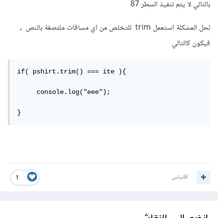
بالتالي لا يتم تنفيذ السطر 87
لحل المشكلة استعمل trim للتخلص من اي مسافات ملتصقة بالنص ,
فيكون كالتالي
if( pshirt.trim() === ite ){

     console.log("eee");

}
اقتباس
1