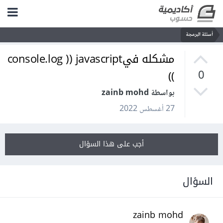
أسئلة البرمجة
مشكله فيconsole.log )) javascript
))
0
بواسطة zainb mohd
27 أغسطس 2022
أجب على هذا السؤال
السؤال
zainb mohd