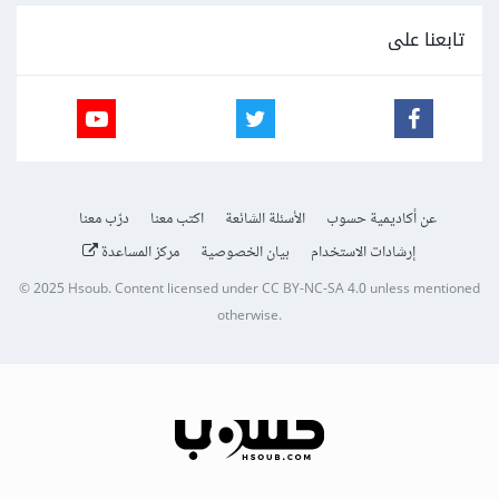
تابعنا على
عن أكاديمية حسوب
الأسئلة الشائعة
اكتب معنا
درّب معنا
إرشادات الاستخدام
بيان الخصوصية
مركز المساعدة
© 2025
Hsoub
.
Content licensed under
CC BY-NC-SA 4.0
unless mentioned
otherwise.