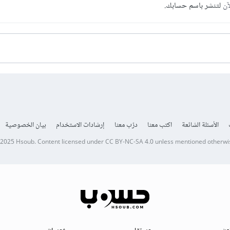
آن
لتنشر باسم حسابك.
الأسئلة الشائعة
اكتب معنا
درّب معنا
إرشادات الاستخدام
بيان الخصوصية
 2025
Hsoub
.
Content licensed under
CC BY-NC-SA 4.0
unless mentioned otherwi