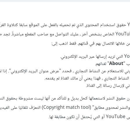
لا يمكن أن يمنحك YouTube حقوق استخدام المحتوى الذي تم تحميله بالفعل على الموقع سابقا كتلاوة ال
ترغب في استخدام فيديو YouTube الخاص بشخص آخر ، عليك التواصل مع صاحب المقطع مباشرةً. ت
خلالها الاتصال بهم في قناتهم. فقط اذهب إلى:
ب "
About
" لقناتهم.
وني للاستعلام عن النشاط التجاري ، فحدد "عرض عنوان البريد الإلكتروني". إذا لم
 النشاط التجاري ، فهذا يعني أن مالك القناة لم يقدمه.
ي لإرسال رسالة إلى القناة.
حقوق النشر لاستعمالها كحل بديل و للتأكد من أنها ليست مشروطة بحقوق النش
"أداة التحقّق من حقوق الطبع والنشر لمحتوى مطابق" (Copyright match tool) التعر
ة لها.