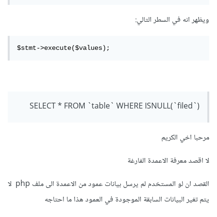
$validated
[
'IDColors'
]
=
 $IDColors
;
ويظهر انه في السطر التالي:
$fields 
=
 implode
(
','
,
 array_map
(
fn
(
$field
)
=>
 $field
.
'=?'
,
 array_keys
(
$validated
)));
$stmt->execute($values);
$sql 
=
"UPDATE TableUser SET {$fields} 
WHERE id=?"
;
$stmt 
=
 $con
->
prepare
(
$sql
);
$values 
=
 array_values
(
$validated
);
$values
[]
=
 $id

SELECT * FROM `table` WHERE ISNULL(`filed`)
$stmt
->
execute
(
$values
);
مرحبا اخي الكريم
لا اقصد معرفة الاعمدة الفارغة
القصد ان لو المستخدم لم يرسل بيانات عمود من الاعمدة الى ملف php لا
يتم تغير البيانات السابقة الموجودة في العمود هذا ما احتاجه