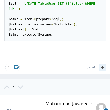
$sql 
=
"UPDATE TableUser SET {$fields} WHERE 
id=?"
;
$stmt 
=
 $con
->
prepare
(
$sql
);
$values 
=
 array_values
(
$validated
);
$values
[]
=
 $id

$stmt
->
execute
(
$values
);
اقتباس
1
1
Mohammad Jawareesh