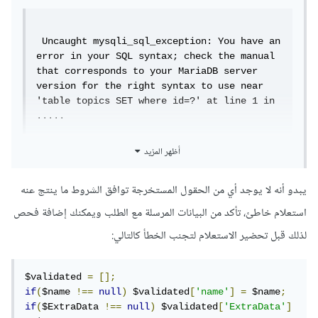
 Uncaught mysqli_sql_exception: You have an 
error in your SQL syntax; check the manual 
that corresponds to your MariaDB server 
version for the right syntax to use near 
'table topics SET where id=?' at line 1 in 
.....
أظهر المزيد
قمت بتجربة أيضا على جدول مختلف ونفس المشكلة مستمرة وهذا
يبدو أنه لا يوجد أي من الحقول المستخرجة توافق الشروط ما ينتج عنه
الرسالة التي حصلت عليها من السطر أعلاه
استعلام خاطئ، تأكد من البيانات المرسلة مع الطلب ويمكنك إضافة فحص
لذلك قبل تحضير الاستعلام لتجنب الخطأ كالتالي:
$validated 
=
[];
if
(
$name 
!==
null
)
 $validated
[
'name'
]
=
 $name
;
if
(
$ExtraData 
!==
null
)
 $validated
[
'ExtraData'
]