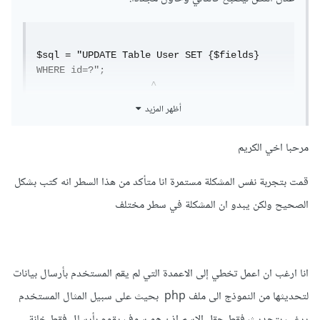
$sql = "UPDATE Table User SET {$fields} 
WHERE id=?";

                    ^
أظهر المزيد
مرحبا اخي الكريم
قمت بتجربة نفس المشكلة مستمرة انا متأكد من هذا السطر انه كتب بشكل
الصحيح ولكن يبدو ان المشكلة في سطر مختلف
انا ارغب ان اعمل تخطي إلى الاعمدة التي لم يقم المستخدم بأرسال بيانات
لتحديثها من النموذج الى ملف php بحيث على سبيل المثال المستخدم
يرغب بتحديث فقط حقل الاسم اذن هو سوف يقوم بأرسال فقط خانة