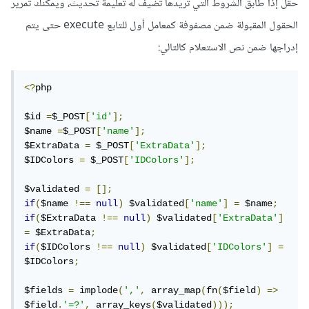
حقل إذا طابق الشروط التي تريدها تضيف له تعليمة تحديث، ويمكنك تمرير
الحقول المقبولة ضمن مصفوفة كمعامل أول للتابع execute حتى يتم
إدراجها ضمن نص الاستعلام كالتالي:
<?
php

$id 
=
$_POST
[
'id'
];
$name 
=
$_POST
[
'name'
];
$ExtraData 
=
 $_POST
[
'ExtraData'
];
$IDColors 
=
 $_POST
[
'IDColors'
];
$validated 
=
[];
if
(
$name 
!==
null
)
 $validated
[
'name'
]
=
 $name
;
if
(
$ExtraData 
!==
null
)
 $validated
[
'ExtraData'
]
=
 $ExtraData
;
if
(
$IDColors 
!==
null
)
 $validated
[
'IDColors'
]
=
$IDColors
;
$fields 
=
 implode
(
','
,
 array_map
(
fn
(
$field
)
=>
$field
.
'=?'
,
 array_keys
(
$validated
)));