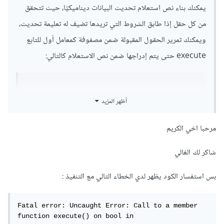
يمكنك بناء نص استعلام تحديث البيانات ديناميكيًا، حيث تتحقق
من كل حقل إذا طابق الشروط التي تريدها تضيف له تعليمة تحديث،
ويمكنك تمرير الحقول المقبولة ضمن مصفوفة كمعامل أول للتابع
execute حتى يتم إدراجها ضمن نص الاستعلام كالتالي:
<?
php

أظهر المزيد
$id 
=
$_POST
[
'id'
];
مرحبا اخي الكريم
$name 
=
$_POST
[
'name'
];
$ExtraData 
=
 $_POST
[
'ExtraData'
];
$IDColors 
=
 $_POST
[
'IDColors'
];
شاكر لك الغالي
$validated 
=
[];
بس استفسار الكود يظهر لدي الخطاء التالي مع التنفيذ :
if
(
$name 
!==
null
)
 $validated
[
'name'
]
=
$name
;
if
(
$ExtraData 
!==
null
)
Fatal error: Uncaught Error: Call to a member 
$validated
[
'ExtraData'
]
=
 $ExtraData
;
function execute() on bool in
if
(
$IDColors 
!==
null
)