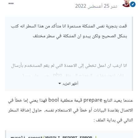
بعملية تخطي للحقول الفارغة حتى لا يتم تغير البيانات في قاعدة
نشر
25 أغسطس 2022
البيانات
شكرا للجميع
قمت بتجربة نفس المشكلة مستمرة انا متأكد من هذا السطر انه كتب
بشكل الصحيح ولكن يبدو ان المشكلة في سطر مختلف
انا ارغب ان اعمل تخطي إلى الاعمدة التي لم يقم المستخدم بأرسال
بيانات لتحديثها من النموذج الى ملف php بحيث على سبيل
أظهر المزيد
المثال المستخدم يرغب بتحديث فقط حقل الاسم اذن هو سوف
يقوم بأرسال فقط خانة الاسم يجب ان يقوم ملف php فقط
عندما يعيد التابع prepare قيمة منطقية bool فهذا يعني إما خطأ في
بتحديث عمود الاسم وترك الاعمدة المتبقية بنفس البيانات
الاتصال بقاعدة البيانات أو خطأ في الاستعلام نفسه، حاول إضافة السطر
الموجودة فيها مسبقاً
التالي في بداية الملف :
mysqli_report
(
MYSQLI_REPORT_ERROR 
|