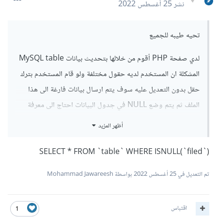
نشر
25 أغسطس 2022
تحيه طيبه للجميع
لدي صفحة PHP أقوم من خلالها بتحديث بيانات MySQL table
المشكلة ان المستخدم لديه حقول مختلفة ولو قام المستخدم بترك
حقل بدون التعديل عليه سوف يتم ارسال بيانات فارغة الى هذا
الملف ثم يتم وضع NULL في جدول البيانات احتاج الى معرفة
كيفية التحقق من خلال ملف PHP قبل عمل UPDATE اذا كان
أظهر المزيد
الحقل لديه بيانات يتم التحديث اما الحقول الفارغة يتم عمل SKIP
او تخطي لها حتى لا تتغير البيانات الحالية في قاعدة البيانات.
SELECT * FROM `table` WHERE ISNULL(`filed`)
الملف كالتالي:
تم التعديل في
25 أغسطس 2022
بواسطة Mohammad Jawareesh
اقتباس
1
<?
php
