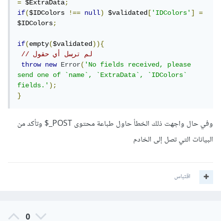
=
 $ExtraData
;
if
(
$IDColors 
!==
null
)
 $validated
[
'IDColors'
]
=
$IDColors
;
if
(
empty
(
$validated
)){
// لم ترسل أي حقول
throw
new
Error
(
'No fields received, please 
send one of `name`, `ExtraData`, `IDColors` 
fields.'
);
}
وفي حال واجهت ذلك الخطأ حاول طباعة محتوى POST_$ وتأكد من
البيانات التي تصل إلى الخادم
اقتباس
0