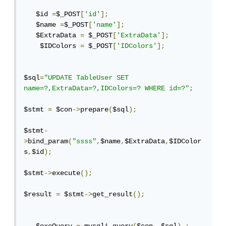
   $id 
=
$_POST
[
'id'
];
   $name 
=
$_POST
[
'name'
];
   $ExtraData 
=
 $_POST
[
'ExtraData'
];
    $IDColors 
=
 $_POST
[
'IDColors'
];
$sql
=
"UPDATE TableUser SET 
name=?,ExtraData=?,IDColors=? WHERE id=?"
;
$stmt 
=
 $con
->
prepare
(
$sql
);
$stmt
-
>
bind_param
(
"ssss"
,
$name
,
$ExtraData
,
$IDColor
s
,
$id
);
$stmt
->
execute
();
$result 
=
 $stmt
->
get_result
();