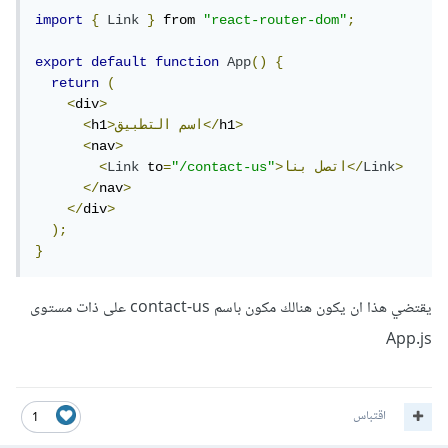
import
{
Link
}
 from 
"react-router-dom"
;
export
default
function
App
()
{
return
(
<
div
>
>
h1
التطبيق</
>اسم
h1
<
<
nav
>
>
Link
بنا</
>اتصل
"/contact-us"
=
 to
Link
<
</
nav
>
</
div
>
);
}
يقتضي هذا ان يكون هنالك مكون باسم contact-us على ذات مستوى
App.js
اقتباس
1