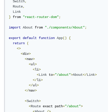
Switch
,
Route
,
Link
}
 from 
"react-router-dom"
;
import
About
 from 
"./components/About"
;
export
default
function
App
()
{
return
(
<>
<
div
>
<
nav
>
<
ul
>
<
li
>
<
Link
 to
=
"/about"
>
About
</
Link
>
</
li
>
</
ul
>
</
nav
>
<
Switch
>
<
Route
 exact path
=
"/about"
>
<
About
/>