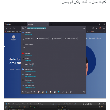
كتبت مثل ما قلت ولكن لم يعمل ؟
على تصفح لطيف بينها يلخص عمل تطبيقات الصفحة الواحدة.
يمكن تثبيته عن طريق تثبيت ملحقاته باستخدام مدير الحزم npm
:
npm install react-router-dom
في المكون الجذر للتطبيق، قم باستيراد وحدة BrowserRouter
وضع داخلها مكون التطبيق:
import
ReactDOM
 from 
"react-dom/client"
;
import
{
BrowserRouter
}
 from 
"react-
router-dom"
;
import
App
 from 
"./App"
;
const
 root 
=
ReactDOM
.
createRoot
(