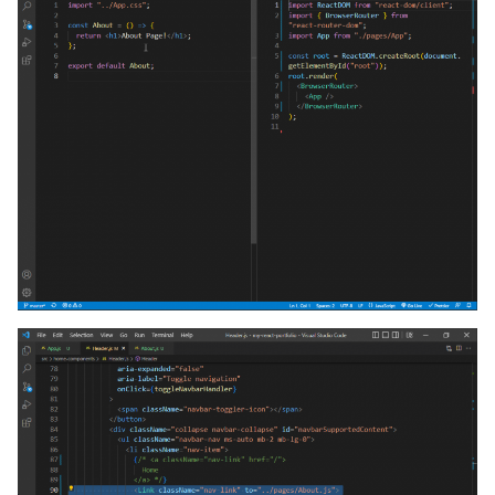
  document
.
getElementById
(
"root"
)
);
root
.
render
(
<
BrowserRouter
>
<
App
/>
</
BrowserRouter
>
);
ثم بأي مكون ما يمكنك استعمال اي رابط للتنقل الى صفحة اخرى كـ:
import
{
Link
}
 from 
"react-router-dom"
;
export
default
function
App
()
{
return
(
<
div
>
>
h1
التطبيق</
>اسم
h1
<
<
nav
>
>اتصل
"/contact-us"
=
 to
Link
<
>
Link
بنا</
</
nav
>