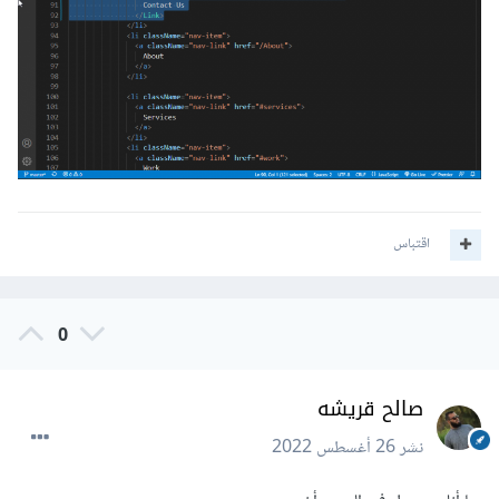
</
div
>
);
}
يقتضي هذا ان يكون هنالك مكون باسم contact-us على ذات
مستوى App.js
اقتباس
0
صالح قريشه
نشر
26 أغسطس 2022