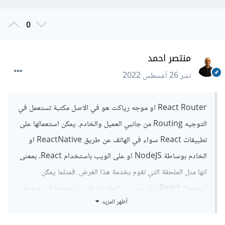
0
منتصر احمد
نشر
26 أغسطس 2022
React Router او موجه رياكت هو في الاصل مكتبة تستعمل في
التوجيه Routing من جانبي العميل والخادم. يمكن استعمالها على
تطبيقات React سواء في الهاتف عن طريق ReactNative او
الخادم بوساطة NodeJS او على الويب باستخدام React. بمعنى
انها مثل الملحقة التي تقوم بخدمة هذا الغرض. فمثلما يمكن
استعمال React لبناء عدد من المكونات التي تستعملها في صفحة
أظهر المزيد
الويب خاصتك يمكنك الاعتماد عليها بالكامل في انشاء تطبيقات
ويب متعددة الصفحات يمكن استعمال ملحقة التوجيه بينها للتحصل