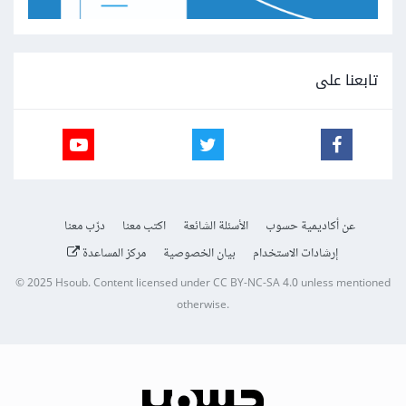
تابعنا على
عن أكاديمية حسوب
الأسئلة الشائعة
اكتب معنا
درّب معنا
إرشادات الاستخدام
بيان الخصوصية
مركز المساعدة
© 2025
Hsoub
.
Content licensed under
CC BY-NC-SA 4.0
unless mentioned
otherwise.