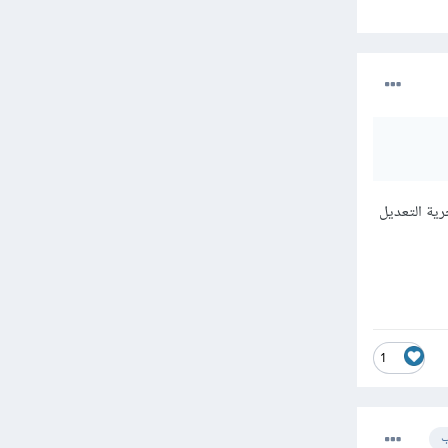
رية التعديل
1
ب