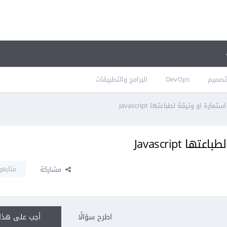
تصميم
DevOps
البرامج والتطبيقات
رة او وثيقة لطباعتها Javascript
 Javascript
متابعو
مشاركة
اطرح سؤالًا
أجب على هذا 