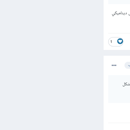
نعم لدي فكرة عن هته المكتبات لكنني احتاح الى التعديل على الوصفة قبل طباعتها احيانا , وبالتالي فان صيغة pdf لا
كل ديناميكي
1
ب
بشكل