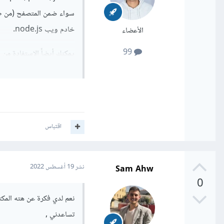
سواء ضمن المتصفح (من ط
خادم ويب node.js.
الأعضاء
99
يمكنك أيضاً الاستفادة من 
اقتباس
Sam Ahw
نشر
19 أغسطس 2022
0
تساعدني ,