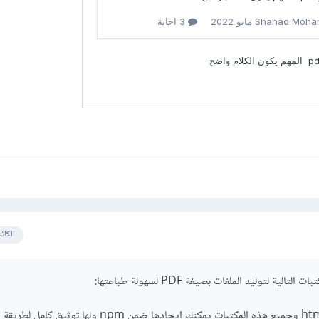
الكات
ة لتوليد الملفات بصيغة PDF لسهولة طباعتها:
html2pdf , pdfkit, jsPDF وجميع هذه المكتبات يمكنك إيجادها ضمن npm وله