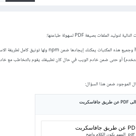
وليد الملفات بصيغة PDF لسهولة طباعتها:
html2pdf , pdfkit, jsPDF وجميع هذه المكتبات يمكنك إيجادها ضمن npm ولها 
خدم) أو حتى ضمن خادم الويب في حال كان تطبيقك يقوم بالتخاطب مع خاد
ثال الموجود ضمن هذا السؤال: