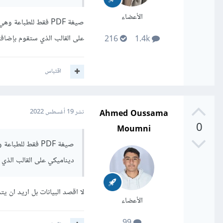
الأعضاء
تساعدني ,
صيغة PDF فقط للطبا
على القالب الذي ستقوم بإضافته
216
1.4k
اقتباس
Ahmed Oussama
نشر
19 أغسطس 2022
0
Moumni
صيغة PDF فقط لل
ديناميكي على القالب الذي 
لا اقصد البيانات بل اريد ان 
الأعضاء