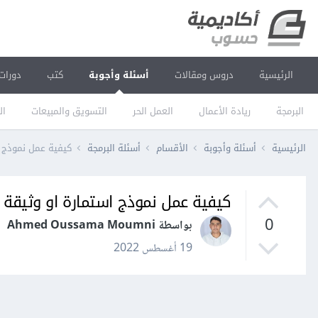
الرئيسية
دروس ومقالات
أسئلة وأجوبة
كتب
دورات
البرمجة
ريادة الأعمال
العمل الحر
التسويق والمبيعات
ال
الرئيسية
أسئلة وأجوبة
الأقسام
أسئلة البرمجة
كيفية عمل نموذج استما
كيفية عمل نموذج استمارة او وثيقة لطباعتها
0
بواسطة Ahmed Oussama Moumni
19 أغسطس 2022