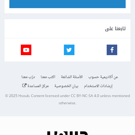
تابعنا على
عن أكاديمية حسوب
الأسئلة الشائعة
اكتب معنا
درّب معنا
إرشادات الاستخدام
بيان الخصوصية
مركز المساعدة
© 2025
Hsoub
.
Content licensed under
CC BY-NC-SA 4.0
unless mentioned
otherwise.