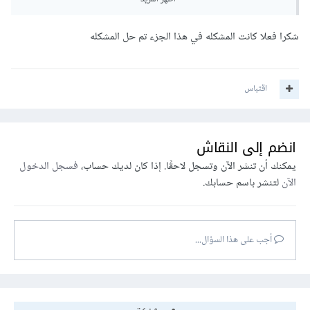
_token
شكرا فعلا كانت المشكله في هذا الجزء تم حل المشكله
section_name
description
ولحل المشكلة يجب إرسال ال classification مع البيانات
اقتباس
المرسلة.
انضم إلى النقاش
يمكنك أن تنشر الآن وتسجل لاحقًا. إذا كان لديك حساب،
فسجل الدخول
الآن
لتنشر باسم حسابك.
أجب على هذا السؤال...