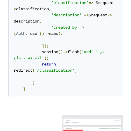
'classification'
=>
 $request
-
>
classification
,
'description'
=>
$request
->
description
,
'created_by'
=>
(
Auth
::
user
()->
name
),
]);
'تم 
,
'add'
(
flash
()->
            session
);
الاضافة بنجاح'
return
redirect
(
'/classification'
);
}
}