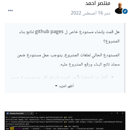
منتصر احمد
نشر
16 أغسطس 2022
هل قمت بإنشاء مستودع خاص ل github pages لناتج بناء
المشروع؟
المستودع الحالي لملفات المشروع، يتوجب عمل مستودع ضمن
مجلد ناتج البناء ورفع المشروع عليه.
أكمل من الخطوة 5 من الشرح السابق لكن مع مستودع جديد
فارغ وتأكد من أنك تقوم بعمله ضمن مجلد الناتج عن البناء
أظهر المزيد