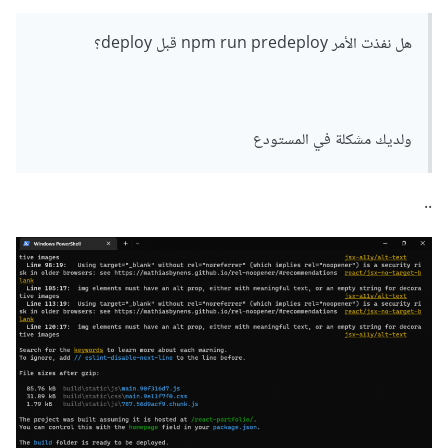
هل نفذت الأمر npm run predeploy قبل deploy؟
ولديك مشكلة في المستودع
..