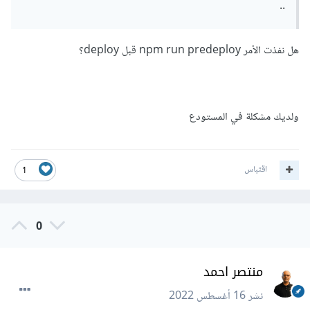
..
هل نفذت الأمر npm run predeploy قبل deploy؟
ولديك مشكلة في المستودع
اقتباس
1
0
منتصر احمد
نشر
16 أغسطس 2022