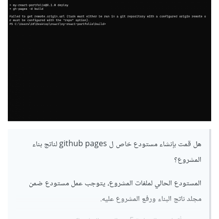
هل قمت بإنشاء مستودع خاص ل github pages لناتج بناء
المشروع؟
المستودع الحالي لملفات المشروع، يتوجب عمل مستودع ضمن
مجلد ناتج البناء ورفع المشروع عليه.