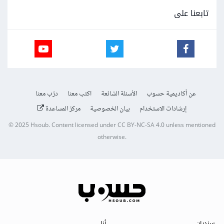
تابعنا على
عن أكاديمية حسوب
الأسئلة الشائعة
اكتب معنا
درّب معنا
إرشادات الاستخدام
بيان الخصوصية
مركز المساعدة
© 2025
Hsoub
.
Content licensed under
CC BY-NC-SA 4.0
unless mentioned
otherwise.