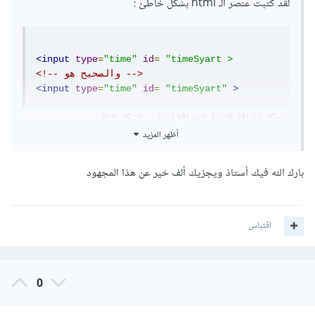
لقد كتبت عنصر الـ html بشكل خاطئ :
<input
type
=
"time"
id
=
"timeSyart >
<!-- والصحيح هو -->
<input
type
=
"time"
id
=
"timeSyart"
>
ويمكن اضافة القيمة المضافة لمتغير بالشكل التالي :
أظهر المزيد
بارك الله فيك أستاذ ويجزيك ألف خير عن هذا المجهود
<input
type
=
"time"
id
=
"timeSyart"
/>
<script>
// نعرف المتغير
  let myTime
;
اقتباس
// input نقوم بجلب الـ 
const
 myTimeInput 
=
document
.
getElementById
(
"timeSyart"
)
//input نضيف وظيفة لتحدث عند تغير قينة ال
0
  myTimeInput
.
addEventListener
(
"change"
,
function
(
e
)
{