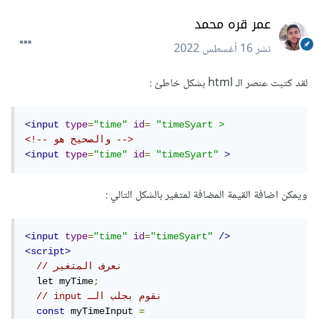
عمر قره محمد
نشر
16 أغسطس 2022
لقد كتبت عنصر الـ html بشكل خاطئ :
<input
type
=
"time"
id
=
"timeSyart >
<!-- والصحيح هو -->
<input
type
=
"time"
id
=
"timeSyart"
>
ويمكن اضافة القيمة المضافة لمتغير بالشكل التالي :
<input
type
=
"time"
id
=
"timeSyart"
/>
<script>
// نعرف المتغير
  let myTime
;
// input نقوم بجلب الـ 
const
 myTimeInput 
=