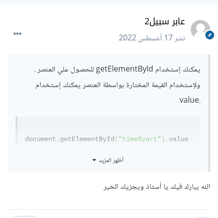
عابر سبيل2
نشر
17 أغسطس 2022
يمكنك إستخدام getElementById للحصول علي العنصر .
ولإستخدام القيمة المختارة بواسطة العنصر يمكنك إستخدام
.value
document
.
getElementById
(
"timeSyart"
).
value
أظهر المزيد
ويمكنك إستخدام الأحداث وبهذا تستطيع تنفيذ ما تريد كلما تم
الله يبارك فيك يا أستاذ ويجزيك الخير
إختيار أو تعديل الوقت .