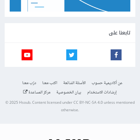
تابعنا على
عن أكاديمية حسوب
الأسئلة الشائعة
اكتب معنا
درّب معنا
إرشادات الاستخدام
بيان الخصوصية
مركز المساعدة
© 2025
Hsoub
.
Content licensed under
CC BY-NC-SA 4.0
unless mentioned
otherwise.