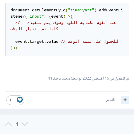
document
.
getElementById
(
"timeSyart"
).
addEventLi
stener
(
"input"
,
(
event
)=>{
//  هنا نقوم بكتابة الكود وسوف يتم تنفيذه 
كلما تم إختيار الوقت
// للحصول على قيمة الوقت
value 
.
target
.
  event
});
تم التعديل في
16 أغسطس 2022
بواسطة محمد عاطف11
اقتباس
1
1