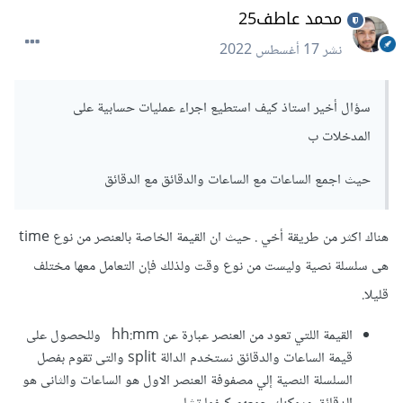
//للمتغير input نقوم بإسناد قيمة الـ 
محمد عاطف25
    myTime 
=
 e
.
target
.
value

// سيطبع الوقت 
);
myTime
(
log
.
    console
نشر
17 أغسطس 2022
الذي يتم اختياره
})
</script>
سؤال أخير استاذ كيف استطيع اجراء عمليات حسابية على
المدخلات ب
ويمكنك المعرفة اكثر عن معالجة الاحداث في جافاسكريبت من هنا
حيث اجمع الساعات مع الساعات والدقائق مع الدقائق
هناك اكثر من طريقة أخي . حيث ان القيمة الخاصة بالعنصر من نوع time
هى سلسلة نصية وليست من نوع وقت ولذلك فإن التعامل معها مختلف
قليلا.
القيمة اللتي تعود من العنصر عبارة عن hh:mm وللحصول على
قيمة الساعات والدقائق نستخدم الدالة split والتى تقوم بفصل
السلسلة النصية إلي مصفوفة العنصر الاول هو الساعات والثانى هو