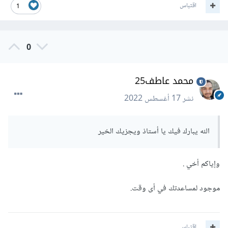
اقتباس
1
document
.
getElementById
(
"timeSyart"
).
addEve
ntListener
(
"input"
,
(
event
)=>{
//  هنا نقوم بكتابة الكود وسوف يتم تنفيذه 
0
كلما تم إختيار الوقت
// للحصول على قيمة 
value 
.
target
.
  event
محمد عاطف25
الوقت
});
نشر
17 أغسطس 2022
الله يبارك فيك يا أستاذ ويجزيك الخير
وإياكم أخي .
موجود لمساعدتك في أى وقت.
اقتباس