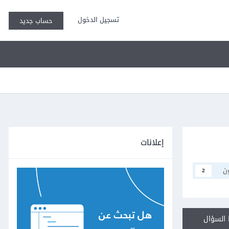
تسجيل الدخول
حساب جديد
إعلانات
ن
2
السؤال