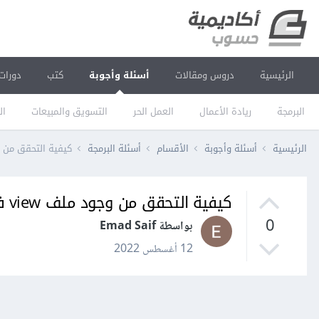
الرئيسية
دروس ومقالات
أسئلة وأجوبة
كتب
دورات
البرمجة
ريادة الأعمال
العمل الحر
التسويق والمبيعات
ال
الرئيسية
أسئلة وأجوبة
الأقسام
أسئلة البرمجة
كيفية التحقق من وجود ملف view ف
كيفية التحقق من وجود ملف view في لارافيل Laravel؟
0
بواسطة Emad Saif
12 أغسطس 2022