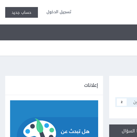
تسجيل الدخول
حساب جديد
إعلانات
ن
2
السؤال