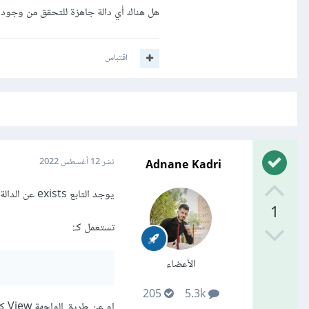
هل هناك أي دالة جاهزة للتحقق من وجود ملف العرض view في
اقتباس
Adnane Kadri
نشر
12 أغسطس 2022
يوجد التابع exists عن الدالة المساعدة view، يمكنك الاستعانة به للتحقق من ما ان كان هنالك ملف عرض باسم معين.
1
تستعمل كـ:
الأعضاء
205
5.3k
او عن طريق الواجهة View كـ: