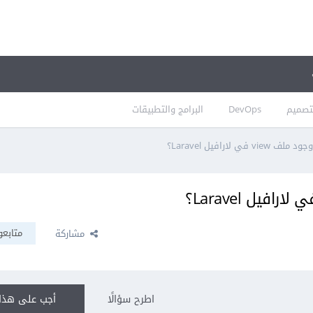
تصميم
DevOps
البرامج والتطبيقات
ي لارافيل Laravel؟
متابعو
مشاركة
اطرح سؤالًا
أجب على هذا 