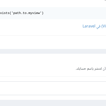
xists('path.to.myview')
آن
لتنشر باسم حسابك.