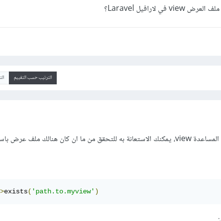
 لارافيل Laravel؟
الترتيب حسب التقييم
ال
>
exists
(
'path.to.myview'
)