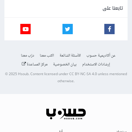
تابعنا على
عن أكاديمية حسوب
الأسئلة الشائعة
اكتب معنا
درّب معنا
إرشادات الاستخدام
بيان الخصوصية
مركز المساعدة
© 2025
Hsoub
.
Content licensed under
CC BY-NC-SA 4.0
unless mentioned
otherwise.