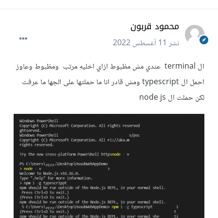
محمود قربون
نشر
11 أغسطس 2022
ال terminal عندي مش مظبوط ازاي اخليه مرتب ومظبوط وعاوز
احمل ال typescript ومش قادر انا ما حملتها على الجها ما عرفت
لكن حملت ال node js