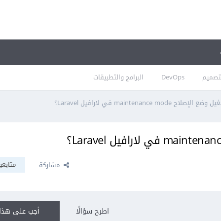
تصميم
DevOps
البرامج والتطبيقات
اح maintenance mode في لارافيل Laravel؟
متابعو
مشاركة
اطرح سؤالًا
أجب على هذا 