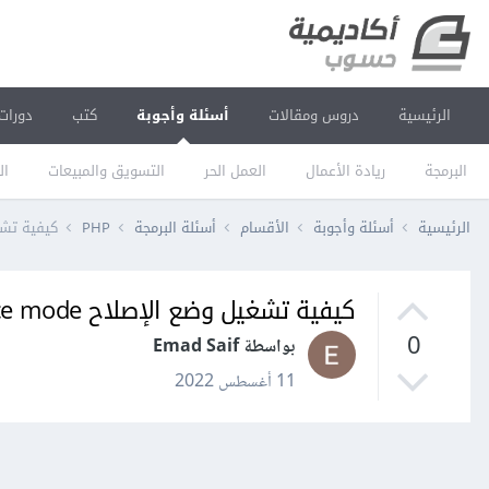
الرئيسية
دروس ومقالات
أسئلة وأجوبة
كتب
دورات
البرمجة
ريادة الأعمال
العمل الحر
التسويق والمبيعات
ال
الرئيسية
أسئلة وأجوبة
الأقسام
أسئلة البرمجة
PHP
كيفية تشغيل وضع الإصل
كيفية تشغيل وضع الإصلاح maintenance mode في لارافيل Laravel؟
0
بواسطة Emad Saif
11 أغسطس 2022