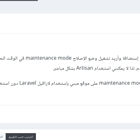
قمت بنشر مشروع لارافيل Laravel على إستضافة وأريد تشغيل وضع الإصلا
نني استخدام Artisan بشكل مباشر.
هل هناك طريقة لتنشيط وضع الصيانة maintenance mode على موقع مبني بإستخدام ل
الترتيب حسب التقييم
ال