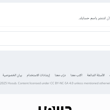
آن
لتنشر باسم حسابك.
الأسئلة الشائعة
اكتب معنا
درّب معنا
إرشادات الاستخدام
بيان الخصوصية
 2025
Hsoub
.
Content licensed under
CC BY-NC-SA 4.0
unless mentioned otherwi