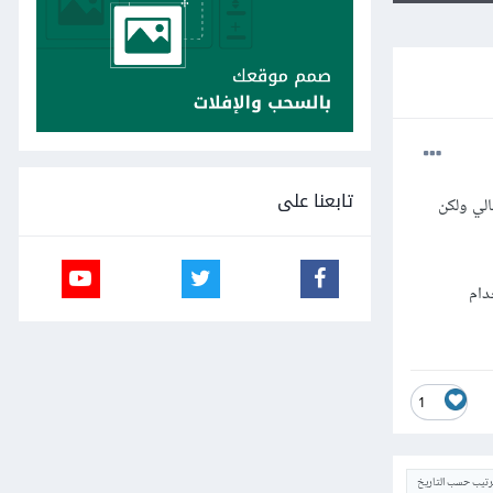
تابعنا على
ح maintenance mode في الوقت الحالي ولكن
ارافيل Laravel دون استخدام
1
ترتيب حسب التاريخ