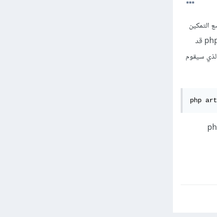
ن التطبيق ينتقل من وضع التمكين
الى وضع التعطيل. قد تكون هنالك مشكلة باعادة تمكينه مجددا فالوصول الى اين تقوم بتشغيل php artisan up قد
ستثناء عنوان ال IP الخاص بالجهاز الذي سيقوم
php art
حذف ملف down الكائن بـ storage/framework. فعند تشغيل الامر php