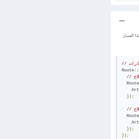
ح، وحماية هذا المسار
ارات
Route
::
اح
Route
Art
});
اح
Route
Art
});
});