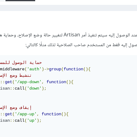
يمكنك إضافة مسار مخصص عند الوصول إليه سيتم تنفيذ أمر Artisan لتغيير حالة وضع الإصلا
ول إليه فقط من المستخدم صاحب الصلاحية لذلك مثلًا كالتالي:
// حماية الوصول للمس
middleware
(
'auth'
)->
group
(
function
(){
// تنشيط وضع الإصل
::
get
(
'/app-down'
,
function
(){
isan
::
call
(
'down'
);
// إيقاف وضع الإصل
::
get
(
'/app-up'
,
function
(){
isan
::
call
(
'up'
);