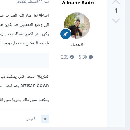
Adnane Kadri
نشر
11 أغسطس 2022
1
باعادة التمكين مجددا. يوجد الخيا
الأعضاء
205
5.3k
artisan down يتم انشاء هذا الملف. وعند الامر php artisan up سيتم حذفه.
يمكنك عمل ذلك يدويا دون اللجوء لواجهة Artisan ل
اقتباس