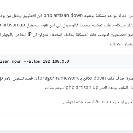
اضافة لما اشار اليه المدرب حسن، قد لا تواجه مشكلة بتنفيذ php artisan down لأ
يكون هو الآخر معطلا ضمن وضع التصحيح. لتجنب هاته المشكلة يمكنك ا
ر --alow
isan down --allow=192.168.0.0
كطريقة ابسط اكثر. يمكنك مباشرة 
تنفيذ هاته الاوامر.