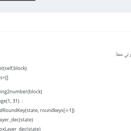
ر لي خطأ.
:def decrypt(self,block)
[]=roundkeys
state = string2number(block)
: for i in range(1, 31)
state = addRoundKey(state, roundkeys[-i-1])
state = pLayer_dec(state)
state = sBoxLayer_dec(state)