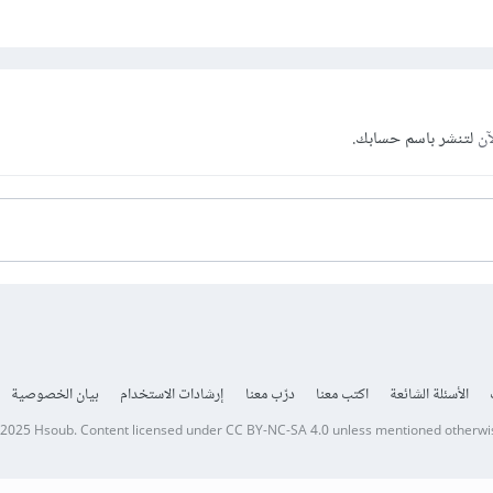
آن
لتنشر باسم حسابك.
الأسئلة الشائعة
اكتب معنا
درّب معنا
إرشادات الاستخدام
بيان الخصوصية
 2025
Hsoub
.
Content licensed under
CC BY-NC-SA 4.0
unless mentioned otherwi