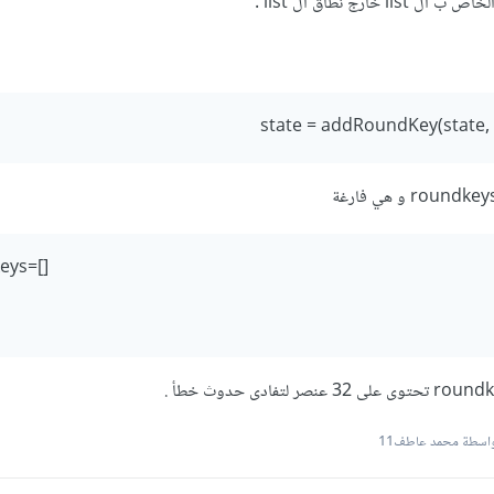
خارج نطاق ال list .
[]=roundkeys
اسطة محمد عاطف11