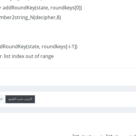
decipher = addRoundKey(state, roundkeys[0])
return number2string_N(decipher,8)
ddRoundKey(state, roundkeys[-i-1])
: list index out of range
الترتيب حسب التقييم
ال