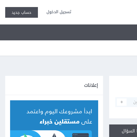
تسجيل الدخول
حساب جديد
إعلانات
ن
0
السؤال