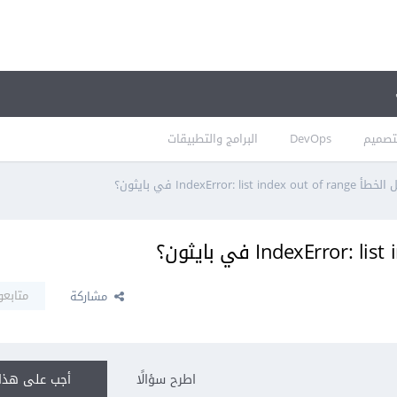
تصميم
DevOps
البرامج والتطبيقات
IndexError: list in في بايثون؟
متابعو
مشاركة
اطرح سؤالًا
أجب على هذا 