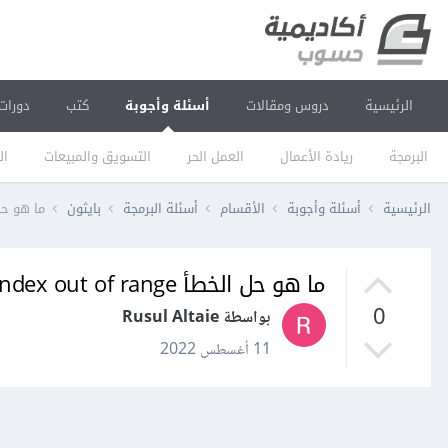
الرئيسية
دروس ومقالات
أسئلة وأجوبة
كتب
دورات
البرمجة
ريادة الأعمال
العمل الحر
التسويق والمبيعات
ال
الرئيسية
أسئلة وأجوبة
الأقسام
أسئلة البرمجة
بايثون
ما هو حل الخطأ dex out of range
ما هو حل الخطأ IndexError: list index out of range في بايثون؟
0
بواسطة Rusul Altaie
11 أغسطس 2022