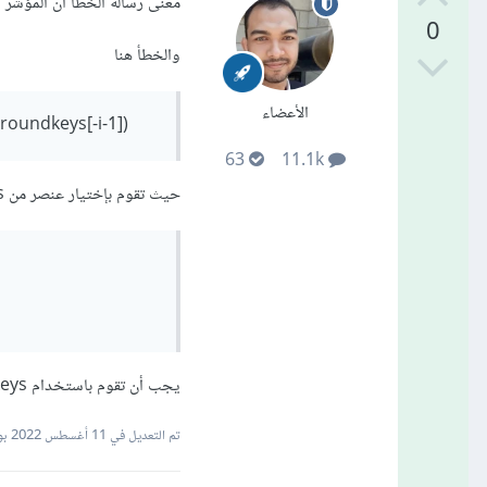
معنى رسالة الخطأ ان المؤشر الخاص ب ال list 
0
والخطأ هنا
الأعضاء
state = addRoundKey(state, roundkeys[-i-1])
63
11.1k
حيث تقوم بإختيار عنصر من roundkeys و هي فارغة
يجب أن تقوم باستخدام roundkeys تحتوى على 32 عنصر لتفادى حدوث خطأ .
تم التعديل في
11 أغسطس 2022
بو