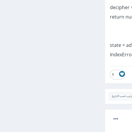
state = a
IndexError
1
ترتيب حسب التاريخ