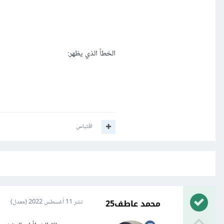
الخطأ الذي يظهر:
اقتباس
محمد عاطف25
نشر
11 أغسطس 2022
(معدل)