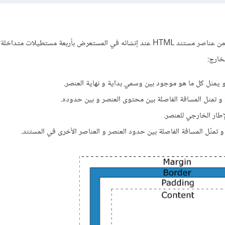
في CSS يتم تمثيل كل عنصر من عناصر مستند HTML عند إنشائه في المستعرض بأربعة مستطيلات
خارج: