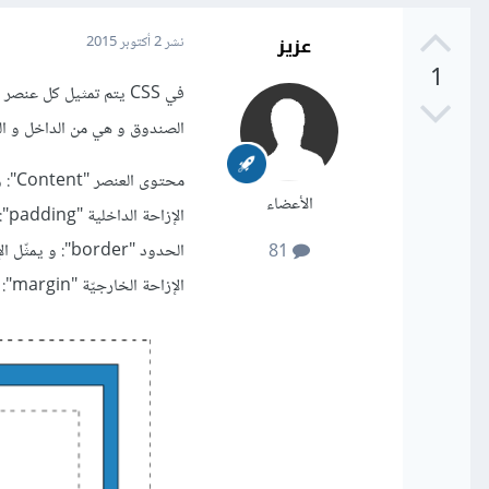
عزيز
نشر
2 أكتوبر 2015
1
الصندوق و هي من الداخل و ال
محتوى العنصر "Content": و يمثل كل ما هو موجود بين وسمي بداية و نهاية العنصر.
الأعضاء
الإزاحة الداخلية "padding": و تمثل المسافة الفاصلة بين محتوى العنصر و بين حدوده.
الحدود "border": و يمثّل الإطار الخارجي للعنصر.
81
الإزاحة الخارجيّة "margin": و تمثّل المسافة الفاصلة بين حدود العنصر و العناصر الأخرى في المستند.