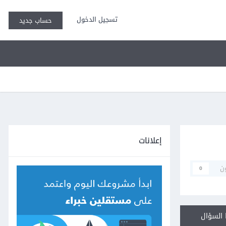
تسجيل الدخول
حساب جديد
إعلانات
ن
0
السؤال