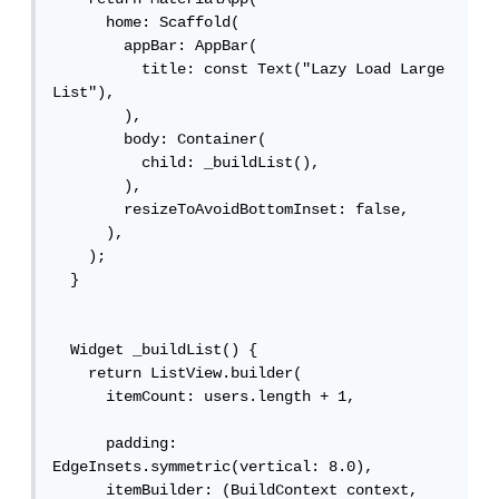
      home: Scaffold(

        appBar: AppBar(

          title: const Text("Lazy Load Large 
List"),

        ),

        body: Container(

          child: _buildList(),

        ),

        resizeToAvoidBottomInset: false,

      ),

    );

  }

  Widget _buildList() {

    return ListView.builder(

      itemCount: users.length + 1,

      padding: 
EdgeInsets.symmetric(vertical: 8.0),

      itemBuilder: (BuildContext context, 