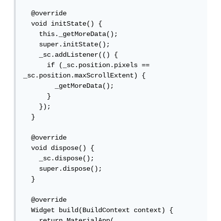
  @override

  void initState() {

    this._getMoreData();

    super.initState();

    _sc.addListener(() {

      if (_sc.position.pixels == 
_sc.position.maxScrollExtent) {

        _getMoreData();

      }

    });

  }

  @override

  void dispose() {

    _sc.dispose();

    super.dispose();

  }

  @override

  Widget build(BuildContext context) {

    return MaterialApp(
