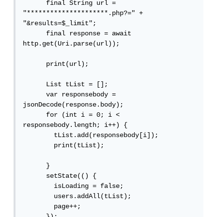
      final String url = 
"*********************.php?=" + 
"&results=$_limit";

      final response = await 
http.get(Uri.parse(url));

      print(url);

      List tList = [];

      var responsebody = 
jsonDecode(response.body);

      for (int i = 0; i < 
responsebody.length; i++) {

        tList.add(responsebody[i]);

        print(tList);

      }

      setState(() {

        isLoading = false;

        users.addAll(tList);

        page++;

      });
