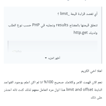
أي تفصد قراءة قيمة _limit ؟
تتعلق قيمتها بالمفتاح results ونجلبه في PHP حسب نوع الطلب
ولديك http.get
<?
php

أظهر المزيد
$limit 
=
 $_GET
[
'results'
];
اهلا اخي الكريم
include 
'con.php'
;
نعم الان فهمت الامر وكلامك صحيح 100% انا لم اكن اعلم بوجود القواعد
..
الثابتة limit and offset هذا اول مره اتعامل معهم لذلك كنت تائه اعتذر
على ذلك