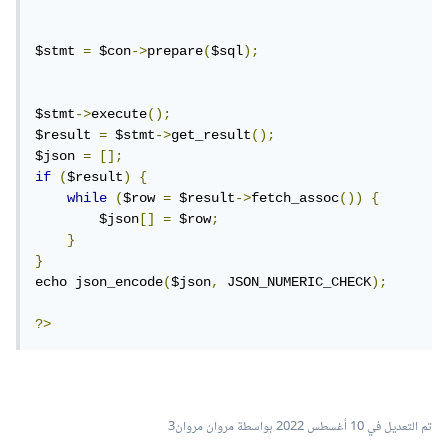
$stmt 
=
 $con
->
prepare
(
$sql
);
$stmt
->
execute
();
$result 
=
 $stmt
->
get_result
();
$json 
=
[];
if
(
$result
)
{
while
(
$row 
=
 $result
->
fetch_assoc
())
{
        $json
[]
=
 $row
;
}
}
echo json_encode
(
$json
,
 JSON_NUMERIC_CHECK
);
?>
تم التعديل في
10 أغسطس 2022
بواسطة مروان مروان3