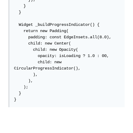
    }

  }

  Widget _buildProgressIndicator() {

    return new Padding(

      padding: const EdgeInsets.all(8.0),

      child: new Center(

        child: new Opacity(

          opacity: isLoading ? 1.0 : 00,

          child: new 
CircularProgressIndicator(),

        ),

      ),

    );

  }

}