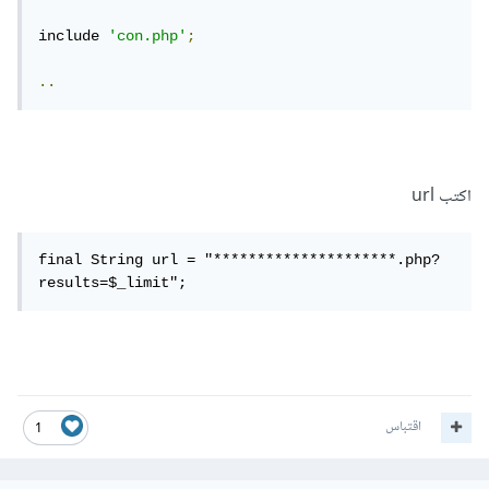
include 
'con.php'
;
..
اكتب url
final String url = "*********************.php?
results=$_limit";
اقتباس
1