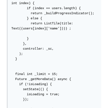
int index) {

        if (index == users.length) {

          return _buildProgressIndicator();

        } else {

          return ListTile(title: 
Text((users[index]['name']))) ;

        }

      },

      controller: _sc,

    );

  }

  final int _limit = 15;

  Future _getMoreData() async {

    if (!isLoading) {

      setState(() {

        isLoading = true;

      });
