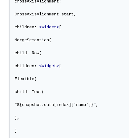
crossAxisAlignment:

CrossAxisAlignment.start,

children: 
<Widget>
[

MergeSemantics(

child: Row(

children: 
<Widget>
[

Flexible(

child: Text(

"${snapshot.data[index]['name']}",

),

)
