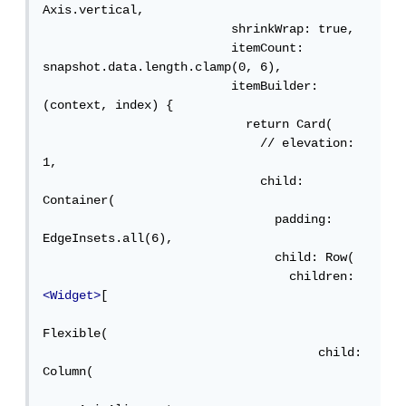
Axis.vertical,

                          shrinkWrap: true,

                          itemCount: 
snapshot.data.length.clamp(0, 6),

                          itemBuilder: 
(context, index) {

                            return Card(

                              // elevation: 
1,

                              child: 
Container(

                                padding: 
EdgeInsets.all(6),

                                child: Row(

                                  children: 
<Widget>
[

Flexible(

                                      child: 
Column(
