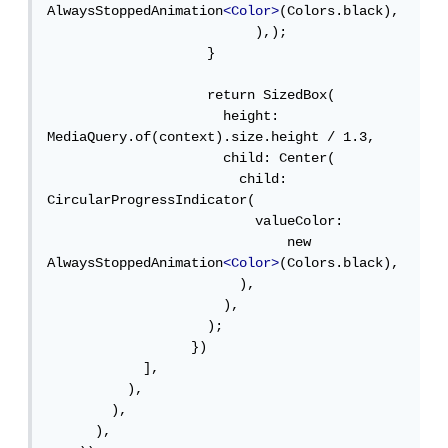
AlwaysStoppedAnimation
<Color>
(Colors.black),

                          ),);

                    }

                    return SizedBox(

                      height: 
MediaQuery.of(context).size.height / 1.3,

                      child: Center(

                        child: 
CircularProgressIndicator(

                          valueColor:

                              new 
AlwaysStoppedAnimation
<Color>
(Colors.black),

                        ),

                      ),

                    );

                  })

            ],

          ),

        ),

      ),
