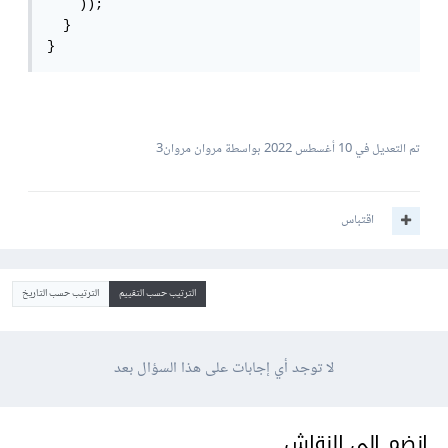
    ));

  }

}
تم التعديل في
10 أغسطس 2022
بواسطة مروان مروان3
اقتباس
الترتيب حسب التقييم
الترتيب حسب التاريخ
لا توجد أي إجابات على هذا السؤال بعد
انضم إلى النقاش