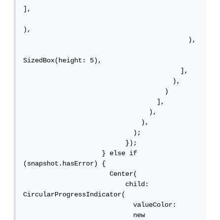
],

),

                                          ),

SizedBox(height: 5),

                                        ],

                                      ),

                                    )

                                  ],

                                ),

                              ),

                            );

                          });

                    } else if 
(snapshot.hasError) {

                      Center(

                          child: 
CircularProgressIndicator(

                            valueColor:

                            new 