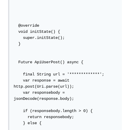
  @override

  void initState() {

    super.initState();

  }

  Future ApiUserPost() async {

    final String url = '*************';

    var response = await 
http.post(Uri.parse(url));

    var responsebody = 
jsonDecode(response.body);

    if (responsebody.length > 0) {

      return responsebody;

    } else {
