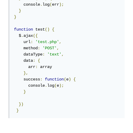
    console
.
log
(
err
);
}
}
function
 test
()
{
  $
.
ajax
({
    url
:
'test.php'
,
    method
:
'POST'
,
    dataType
:
'text'
,
    data
:
{
      arr
:
 array

},
    success
:
function
(
e
)
{
      console
.
log
(
e
);
}
})
}