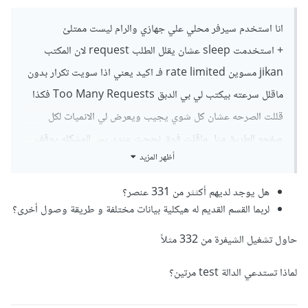
انا استخدم سيرفر محلي علي جهازي والرام ليست ممتلئ
+ استخدمت sleep عشان يقلل الطلب request لان المكتب
jikan مسوين rate limited فـ اكيد يعني اذا سويت تكرار بدون
ماقلل سرعته بيكتب لي بي الدبق Too Many Requests فكذا
قللت الصرحه عشان كل شوي يجيب ويعرض لي الانميات لكل
صفحه الطريق مثل ماقلت فوق نجحت عندي بس المشكله يوقف
أظهر المزيد
بصفحه 331.
هل يوجد لديهم أكثثر من 331 عنصر؟
لربما القسم القديم له هيكلية بيانات مختلفة و طريقة وصول أخرى؟
حاول تشغيل الشيفرة من 332 مثلاً
لماذا تستدعي الدالة test مرتين؟