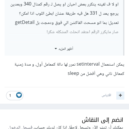
او لا ف لقيته يتكرر بعض احيان او يصل لـ رقم كمثال 340 وبعدين
يرجع يعد ل 331 هل فيه طريقة عشان ابطئ اللوب اذا امكن؟
تعديل: بما انو مسحت الفاكشن الي فوق ودمجت بل getDetail
صار مايكرر الرقم اعتقد انحلت المشكله شكرا
أظهر المزيد
يمكن استعمال setinterval نمرر لها دالة كمعامل أول، و مدة زمنية
كمعانل ثاني وهي أفضل من sleep
اقتباس
1
انضم إلى النقاش
يمكنك أن تنشر الآن وتسجل لاحقًا. إذا كان لديك حساب،
فسجل الدخول