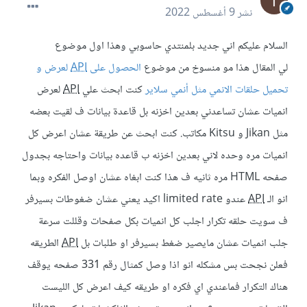
نشر
9 أغسطس 2022
السلام عليكم اني جديد بلمنتدي حاسوبي وهذا اول موضوع
لي المقال هذا مو منسوخ من موضوع
الحصول على
API
لعرض و
تحميل حلقات الانمي مثل أنمي سلاير
كنت ابحث علي
API
لعرض
انميات عشان تساعدني بعدين اخزنه بل قاعدة بيانات ف لقيت بعضه
مثل Jikan و Kitsu مكاتب. كنت ابحث عن طريقة عشان اعرض كل
انميات مره وحده لاني بعدين اخزنه ب قاعده بيانات واحتاجه بجدول
صفحه HTML مره ثانيه ف هذا كنت ابغاه عشان اوصل الفكره وبما
انو الـ
API
عندو limited rate اكيد يعني عشان ضغوطات بسيرفر
ف سويت حلقه تكرار اجلب كل انميات بكل صفحات وقللت سرعة
جلب انميات عشان مايصير ضغط بسيرفر او طلبات بل
API
الطريقه
فعلن نجحت بس مشكله انو اذا وصل كمثال رقم 331 صفحه يوقف
هناك التكرار فماعندي اي فكره او طريقه كيف اعرض كل الليست