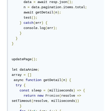
      data 
=
 await resp
.
json
();
      n 
=
 data
.
pagination
.
items
.
total
;
      await getDetail
(
n
);
      test
();
}
catch
(
err
)
{
      console
.
log
(
err
);
}
}
}
updatePage
();
let dataAnime
;
array 
=
[]
 async 
function
 getDetail
(
n
)
{
try
{
const
 sleep 
=
(
milliseconds
)
=>
{
return
new
Promise
(
resolve 
=>
setTimeout
(
resolve
,
 milliseconds
))
}