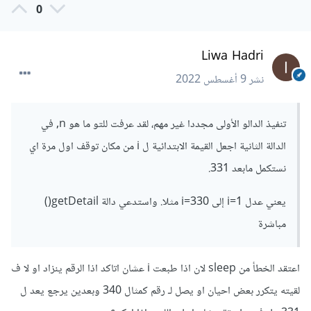
0
Liwa Hadri
نشر
9 أغسطس 2022
تنفيذ الدالو الأولى مجددا غير مهم، لقد عرفت للتو ما هو n, في
الدالة الثانية اجعل القيمة الابتدائية ل i من مكان توقف اول مرة اي
نستكمل مابعد 331.
يعني عدل i=1 إلى i=330 مثلا. واستدعي دالة getDetail()
مباشرة
اعتقد الخطأ من sleep لان اذا طبعت i عشان اتاكد اذا الرقم ينزاد او لا ف
لقيته يتكرر بعض احيان او يصل لـ رقم كمثال 340 وبعدين يرجع يعد ل