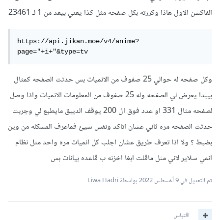
الفاكشن الاول هاذا وكررته بكل صفحه مثل كذا يعني بيعد من 1 لـ 23461
https://api.jikan.moe/v4/anime?
page="+i+"&type=tv
وكل صفحه له حوالي 25 صفوف من الانميات بس حدثت الصفحه كمثال
بيبدا يعرض لي الصفحه وله 25 صفوف من المعلومات الانميات واذا وصل
لصفحه مثال 331 او عدد فوق ال 200 يوقف الديبق مايطبع لي وجربت
حدثت الصفحه مره ثاني عشان اتاكد ونفس شيئ فماعرف المشكله من وين
بضبط ؟ ولا اذا تعرف طريق عشان اجلب كل انميات مره واحد مثل نظام
انمي سلاير لاني مثل ماقلت ابغا اخزنه ب قاعده بيانات بس
تم التعديل في
9 أغسطس 2022
بواسطة Liwa Hadri
اقتباس