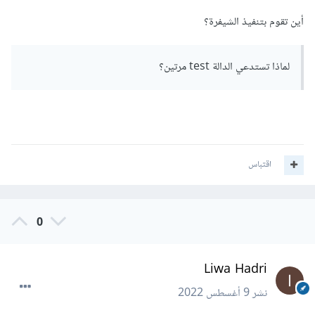
كمثال بيبدا يعرض لي الصفحه وله 25 صفوف من المعلومات
أين تقوم بتنفيذ الشيفرة؟
الانميات واذا وصل لصفحه مثال 331 او عدد فوق ال 200 يوقف
الديبق مايطبع لي وجربت حدثت الصفحه مره ثاني عشان اتاكد
لماذا تستدعي الدالة test مرتين؟
ونفس شيئ فماعرف المشكله من وين بضبط ؟ ولا اذا
تعرف طريق عشان اجلب كل انميات مره واحد مثل نظام انمي
سلاير لاني مثل ماقلت ابغا اخزنه ب قاعده بيانات بس
اقتباس
0
Liwa Hadri
نشر
9 أغسطس 2022