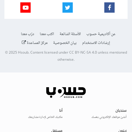
عن أكاديمية حسوب
الأسئلة الشائعة
اكتب معنا
درّب معنا
إرشادات الاستخدام
بيان الخصوصية
مركز المساعدة
© 2025
Hsoub
.
Content licensed under
CC BY-NC-SA 4.0
unless mentioned
otherwise.