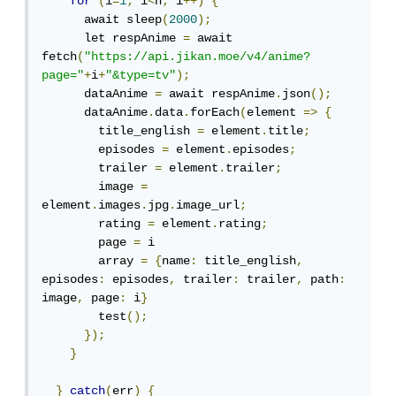
for
(
i
=
1
;
 i
<
n
;
 i
++)
{
      await sleep
(
2000
);
      let respAnime 
=
 await 
fetch
(
"https://api.jikan.moe/v4/anime?
page="
+
i
+
"&type=tv"
);
      dataAnime 
=
 await respAnime
.
json
();
      dataAnime
.
data
.
forEach
(
element 
=>
{
        title_english 
=
 element
.
title
;
        episodes 
=
 element
.
episodes
;
        trailer 
=
 element
.
trailer
;
        image 
=
element
.
images
.
jpg
.
image_url
;
        rating 
=
 element
.
rating
;
        page 
=
 i

        array 
=
{
name
:
 title_english
,
episodes
:
 episodes
,
 trailer
:
 trailer
,
 path
:
image
,
 page
:
 i
}
        test
();
});
}
}
catch
(
err
)
{