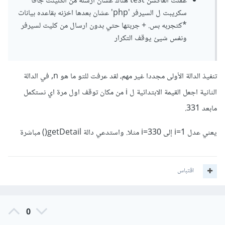
عملت الفاكشن test هناك عشان ارسله من الكلينت جافا
سكريبت ل السيرفر 'php' عشان بعدها اخزنه بقاعده بيانات
*كتجربه بس. + جربتها حتي بدون ارسال من كليت لسيرفر
ونفس شيئ يوقف التكرار
تنفيذ الدالة الأولى مجددا غير مهم، لقد عرفت للتو ما هو n, في الدالة
الثانية اجعل القيمة الابتدائية ل i من مكان توقف اول مرة اي نستكمل
مابعد 331.
يعني عدل i=1 إلى i=330 مثلا. واستدعي دالة getDetail() مباشرة
اقتباس
0