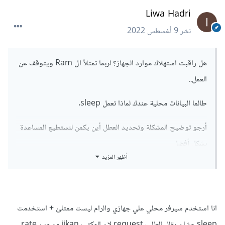
Liwa Hadri
نشر
9 أغسطس 2022
هل راقبت استهلاك موارد الجهاز؟ لربما تمتلأ ال Ram ويتوقف عن
العمل..
طالما البيانات محلية عندك لماذا تعمل sleep.
أرجو توضيح المشكلة وتحديد العطل أين يكمن لنستطيع المساعدة
بشكل أفضل
أظهر المزيد
انا استخدم سيرفر محلي علي جهازي والرام ليست ممتلئ + استخدمت
sleep عشان يقلل الطلب request لان المكتب jikan مسوين rate