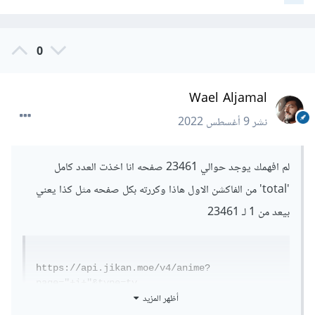
0
Wael Aljamal
نشر
9 أغسطس 2022
لم افهمك يوجد حوالي 23461 صفحه انا اخذت العدد كامل
'total' من الفاكشن الاول هاذا وكررته بكل صفحه مثل كذا يعني
بيعد من 1 لـ 23461
https://api.jikan.moe/v4/anime?
page="+i+"&type=tv
أظهر المزيد
وكل صفحه له حوالي 25 صفوف من الانميات بس حدثت الصفحه