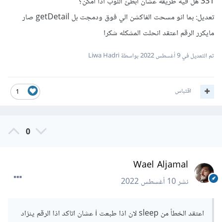
331 هل فيه طريقة عشان ابطئ اللوب اذا امكن؟
تعديل: بما انو مسحت الفاكشن الي فوق ودمجت بل getDetail صار
مايكرر الرقم اعتقد انحلت المشكله شكرا
تم التعديل في
9 أغسطس 2022
بواسطة Liwa Hadri
اقتباس
1
0
Wael Aljamal
نشر
10 أغسطس 2022
اعتقد الخطأ من sleep لان اذا طبعت i عشان اتاكد اذا الرقم ينزاد