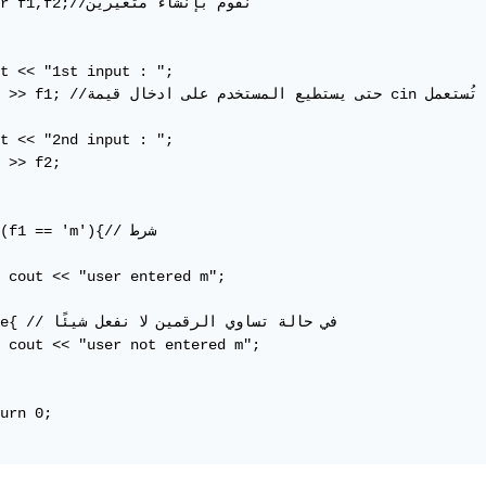
    char f1,f2;//نقوم

t << "1st input : "; 

    cin >> f1; //حتى يستطيع المستخدم ع

t << "2nd input : ";

 >> f2;

    if (f1 == 'm'

 cout << "user entered m";

    else{ // في حالة ت

 cout << "user not entered m";

urn 0;
