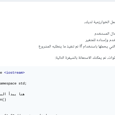
 الخوارزمية لديك،
ال المستخدم
م وإسناده للمتغير
تخدام if ثم تنفيذ ما يتطلبه المشروع
، ثم يمكنك الاستعانة بالشيفرة التالية:
e 
<iostream>
amespace std;

n()
