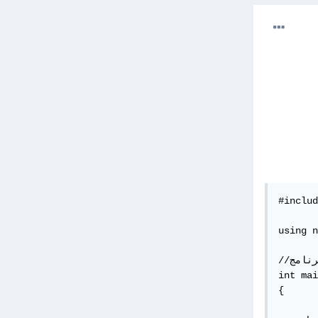
#includ
using n
//هنا يبدأ البرنامج

int mai
{
