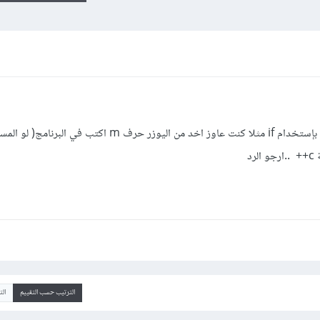
اذاي اخد حرفين من المستخدم وافحصها بإستخدام if مثلا كنت عاوز اخد من اليوزر حرف m
الترتيب حسب التقييم
ال