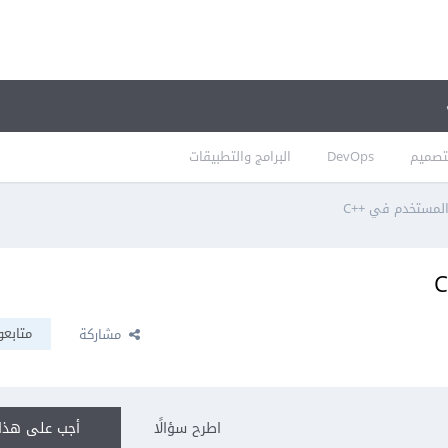
تصميم
DevOps
البرامج والتطبيقات
لمستخدم في ++C
متابعو
مشاركة
اطرح سؤالًا
أجب على هذا 