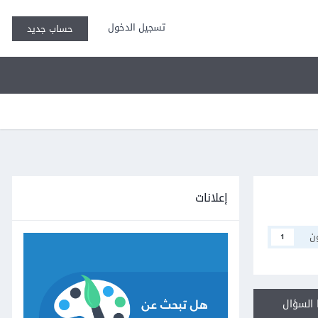
تسجيل الدخول
حساب جديد
إعلانات
ن
1
السؤال