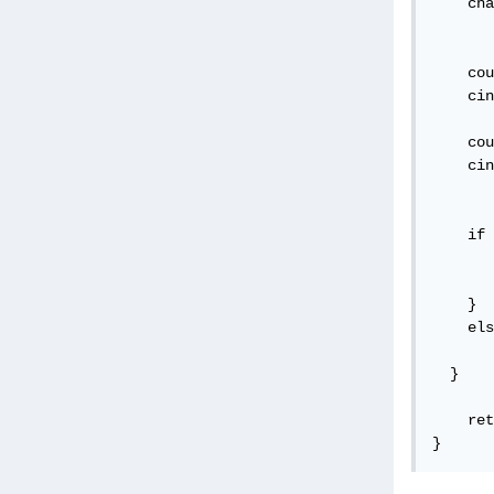
 بإنشاء متغيرين
    cou
لى ادخال قيمة cin تُستعمل 
    cou
    cin
){// شرط
       
    }

ساوي الرقمين لا نفعل شيئًا
       
  }

    ret
}