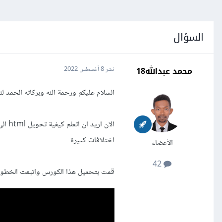
السؤال
محمد عبدالله18
نشر
8 أغسطس 2022
السلام عليكم ورحمة الله وبركاته الحمد لله قد تعلمت rap
الان 
اختلافات كثيرة
الأعضاء
42
قمت بتحميل هذا الكورس واتبعت الخطوا