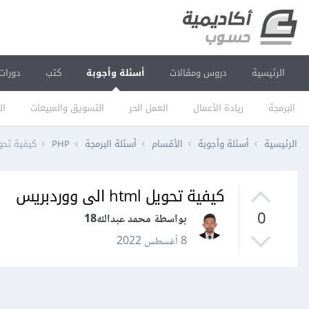
الرئيسية
دروس ومقالات
أسئلة وأجوبة
كتب
دورات
البرمجة
ريادة الأعمال
العمل الحر
التسويق والمبيعات
ال
الرئيسية
أسئلة وأجوبة
الأقسام
أسئلة البرمجة
PHP
كيفية تحويل html الى 
كيفية تحويل html الى ووردبريس
0
بواسطة محمد عبدالله18
8 أغسطس 2022