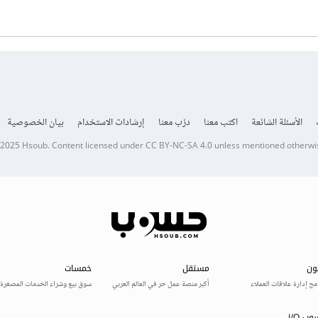
الأسئلة الشائعة
اكتب معنا
درّب معنا
إرشادات الاستخدام
بيان الخصوصية
 2025
Hsoub
.
Content licensed under
CC BY-NC-SA 4.0
unless mentioned otherwi