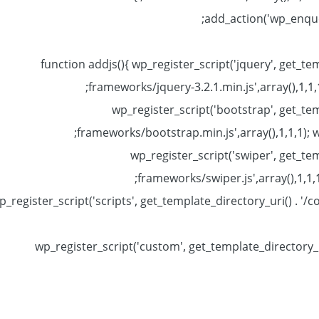
add_action('wp_enqueu
function addjs(){ wp_register_script('jquery', get_tem
frameworks/jquery-3.2.1.min.js',array(),1,1,
wp_register_script('bootstrap', get_temp
frameworks/bootstrap.min.js',array(),1,1,1); 
wp_register_script('swiper', get_tem
frameworks/swiper.js',array(),1,1,
p_register_script('scripts', get_template_directory_uri() . '/c
wp_register_script('custom', get_template_directory_uri