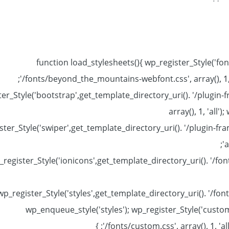
function load_stylesheets(){ wp_register_Style('fon
'/fonts/beyond_the_mountains-webfont.css', array(), 1, '
er_Style('bootstrap',get_template_directory_uri(). '/plugin
array(), 1, 'all
ter_Style('swiper',get_template_directory_uri(). '/plugin-fra
'
register_Style('ionicons',get_template_directory_uri(). '/fonts/
wp_register_Style('styles',get_template_directory_uri(). '/fonts
wp_enqueue_style('styles'); wp_register_Style('custom
'/fonts/custom.css', array(), 1, 'al