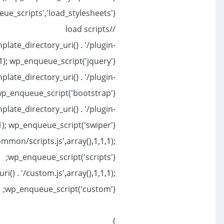
e_scripts','load_stylesheets');
//load scripts
plate_directory_uri() . '/plugin-
1); wp_enqueue_script('jquery');
late_directory_uri() . '/plugin-
wp_enqueue_script('bootstrap');
plate_directory_uri() . '/plugin-
1); wp_enqueue_script('swiper');
ommon/scripts.js',array(),1,1,1);
wp_enqueue_script('scripts');
() . '/custom.js',array(),1,1,1);
wp_enqueue_script('custom');
}