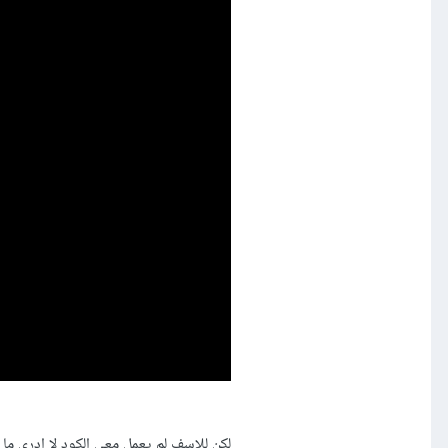
لكن للاسف لم يعمل معي الكود لا ادري ما