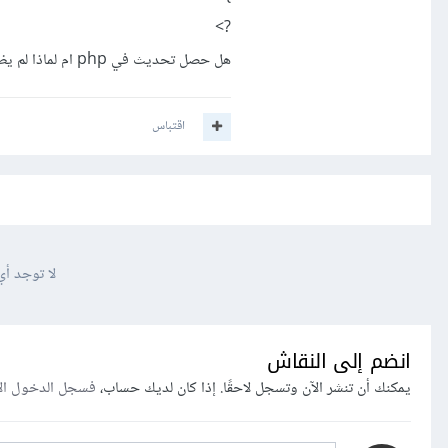
?>
هل حصل تحديث في php ام لماذا لم يظهر معي الموقع ياريت الافادة جزاكم الله خير وياريت لو في مصدر افضل للتعلم رجاء ذكره
اقتباس
لا توجد أي
انضم إلى النقاش
يمكنك أن تنشر الآن وتسجل لاحقًا. إذا كان لديك حساب،
فسجل الدخول ال