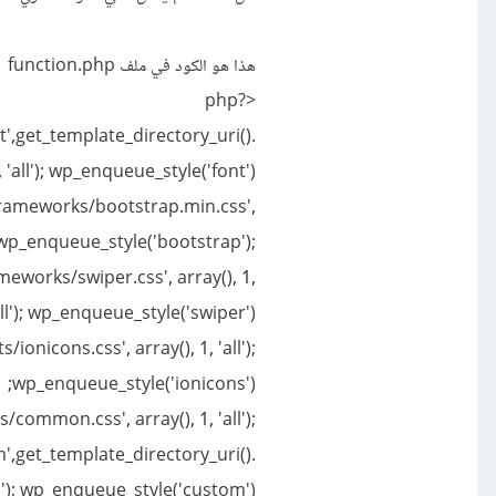
هذا هو الكود في ملف function.php
<?php
t',get_template_directory_uri().
all'); wp_enqueue_style('font');
-frameworks/bootstrap.min.css',
'); wp_enqueue_style('bootstrap');
meworks/swiper.css', array(), 1,
all'); wp_enqueue_style('swiper');
ionicons.css', array(), 1, 'all');
wp_enqueue_style('ionicons');
/common.css', array(), 1, 'all');
',get_template_directory_uri().
l'); wp_enqueue_style('custom'); }