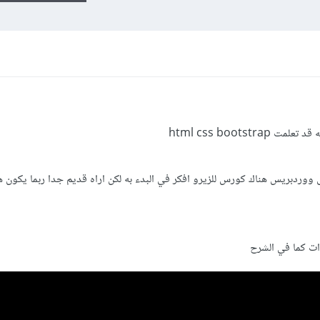
html css bootst
اريد ان اتعلم كيفية تحويل html الى ووردبريس هناك كورس للزيرو افكر في البدء به لكن اراه قديم جدا ربما يكون
ت كما في الشرح