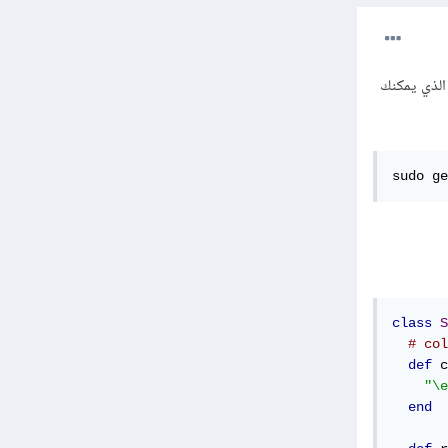
لك العديد من الطرق لتلوين مخرجات في الروبي، فأسهل وأبسط طريقة هي عن طريقة استخدام colorize الذي يمكنك
sudo ge
class
S
# col
def
 c
"\e
end