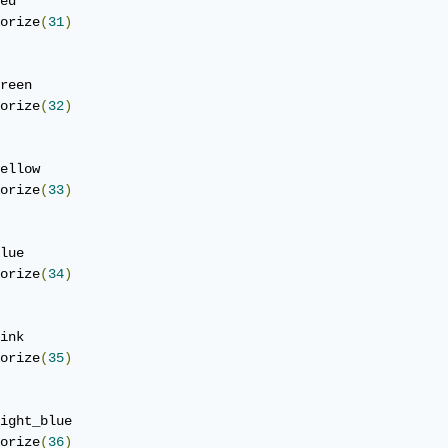
ed

orize
(
31
)
reen

orize
(
32
)
ellow

orize
(
33
)
lue

orize
(
34
)
ink

orize
(
35
)
ight_blue

orize
(
36
)