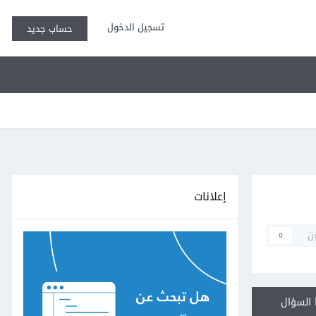
تسجيل الدخول
حساب جديد
إعلانات
ن
0
السؤال