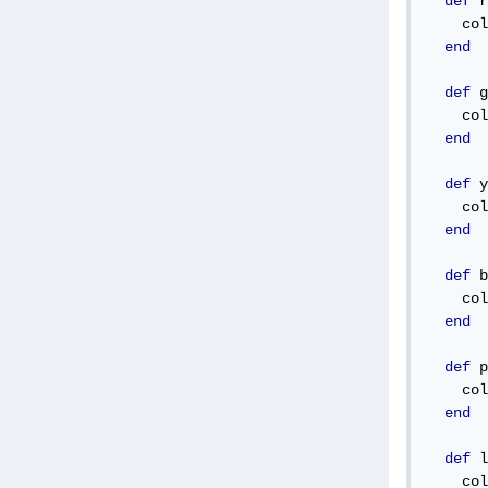
def
 r
    col
end
def
 g
    col
end
def
 y
    col
end
def
 b
    col
end
def
 p
    col
end
def
 l
    col