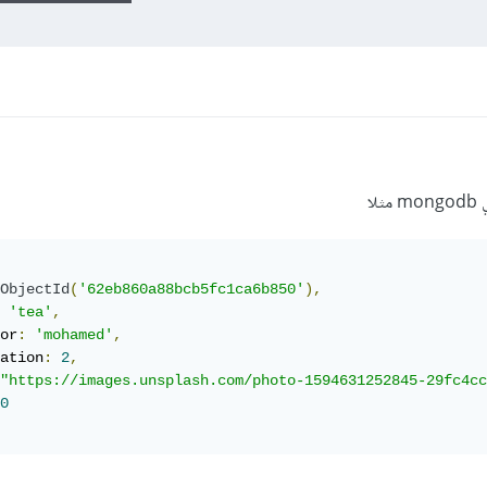
ObjectId
(
'62eb860a88bcb5fc1ca6b850'
),
'tea'
,
or
:
'mohamed'
,
ation
:
2
,
"https://images.unsplash.com/photo-1594631252845-29fc4cc
0