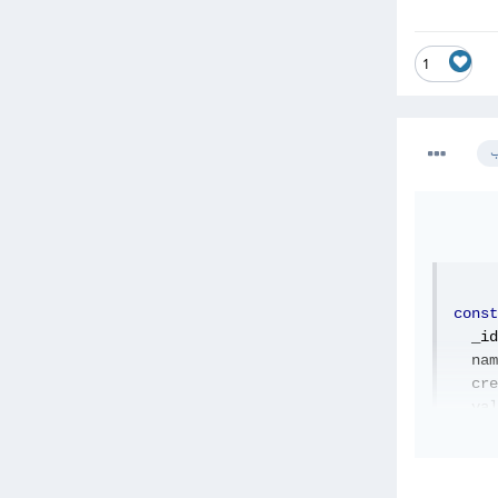
1
ب
const
  _id
  nam
  cre
  val
  src
  __v
};