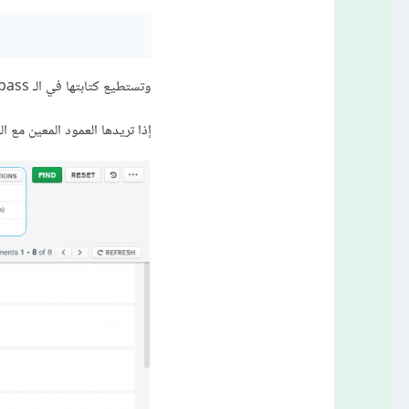
وتستطيع كتابتها في الـ mongodbCompass كما في الصور :
إذا تريدها العمود المعين مع الـ id 