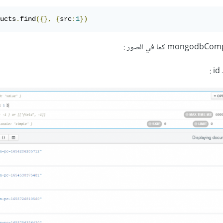
ucts
.
find
({},
{
src
:
1
})
: