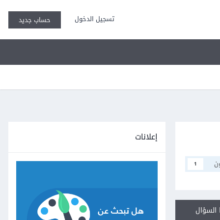
تسجيل الدخول
حساب جديد
إعلانات
ن
1
السؤال