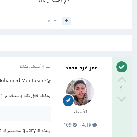
ازاي اجيب ال src
اقتباس
عمر قره محمد
نشر
4 أغسطس 2022
@Mohamed Montaser3
1
يمكنك فعل ذلك باستخدام ال query التالية 
الأعضاء
109
4.1k
وهذه الـ query ستحضر الـ src فقط بدون الـ id، بينما التالية ستحضر الـ src والـ id فقط