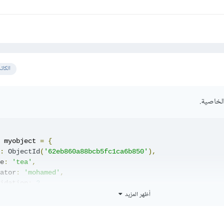
الكات
لخاصية.
 myobject 
=
{
:
ObjectId
(
'62eb860a88bcb5fc1ca6b850'
),
e
:
'tea'
,
ator
:
'mohamed'
,
idation
:
2
,
أظهر المزيد
:
"https://images.unsplash.com/photo-1594631252845-29fc4
:
0