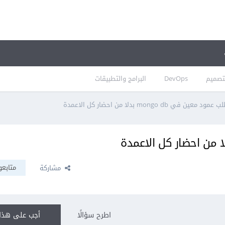
تصميم
DevOps
البرامج والتطبيقات
 عمود معين في mongo db بدلا من احضار كل الاعمدة
متابعو
مشاركة
اطرح سؤالًا
أجب على هذا 