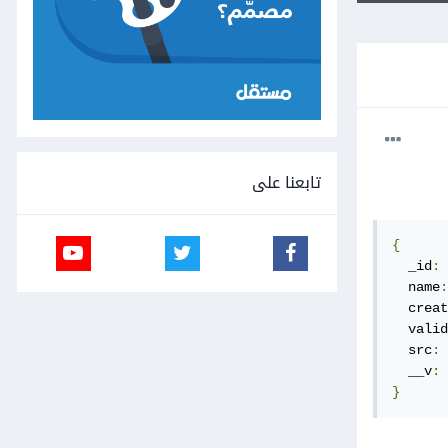
تابعنا على
{
  _id
:
  name
:
  creat
  valid
  src
:
  __v
:
}