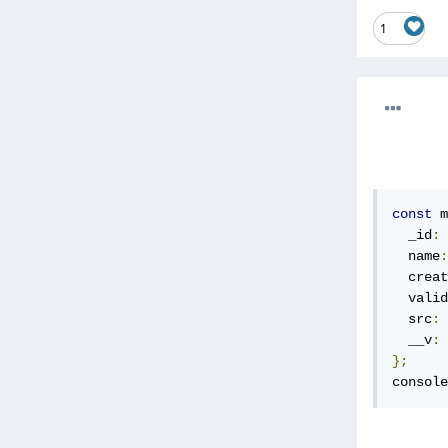
1
const
 m
  _id
:
  name
:
  creat
  valid
  src
:
  __v
:
};
console