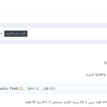
الترتيب حسب التقييم
ال
:
ucts
.
find
({},
{
src
:
1
,
 _id
:
0
})