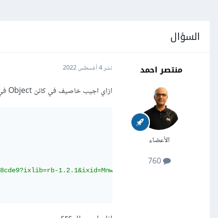
السؤال
منتصر احمد
نشر
4 أغسطس 2022
ازاي اجيب خاصيف في كائن Object في mongodb مثلا
الأعضاء
760
8cde9?ixlib=rb-1.2.1&ixid=MnwxMjA3fDB8MHxwaG90by1wYWdlfH