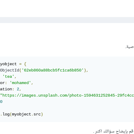
صية.
yobject 
=
{
ObjectId
(
'62eb860a88bcb5fc1ca6b850'
),
'tea'
,
or
:
'mohamed'
,
ation
:
2
,
"https://images.unsplash.com/photo-1594631252845-29fc4cc
0
.
log
(
myobject
.
src
)
م بإيضاح سؤالك اكثر .