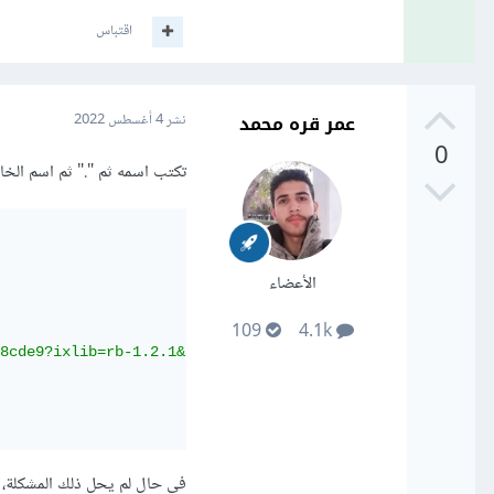
اقتباس
عمر قره محمد
نشر
4 أغسطس 2022
0
تكتب اسمه ثم "." ثم اسم الخا
الأعضاء
109
4.1k
8cde9?ixlib=rb-1.2.1&ixid=MnwxMjA3fDB8MHxwaG90by1wYWdlfH
في حال لم يحل ذلك المشكلة، ق