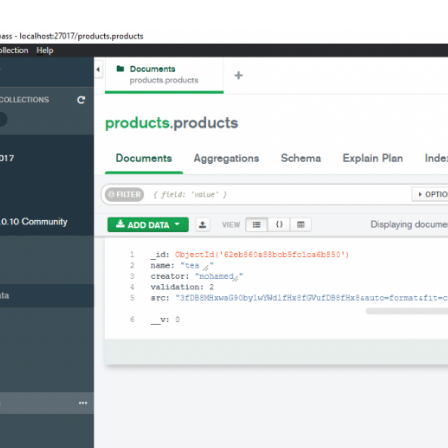
le
.
log
(
myobject
.
src
)
ة، قم بإيضاح سؤالك اكثر .