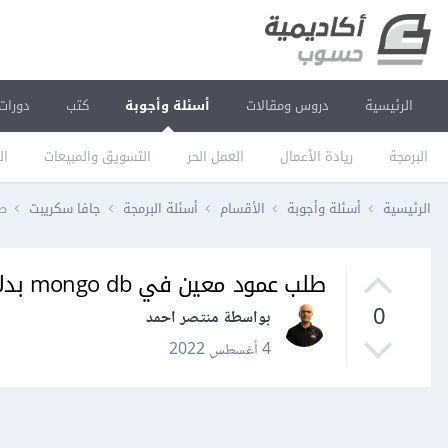
الرئيسية
دروس ومقالات
أسئلة وأجوبة
كتب
دورات
البرمجة
ريادة الأعمال
العمل الحر
التسويق والمبيعات
ال
الرئيسية
أسئلة وأجوبة
الأقسام
أسئلة البرمجة
جافا سكريبت
طلب
طلب عمود معين في mongo db بدلا من احضار كل الاعمدة
0
بواسطة منتصر احمد
4 أغسطس 2022