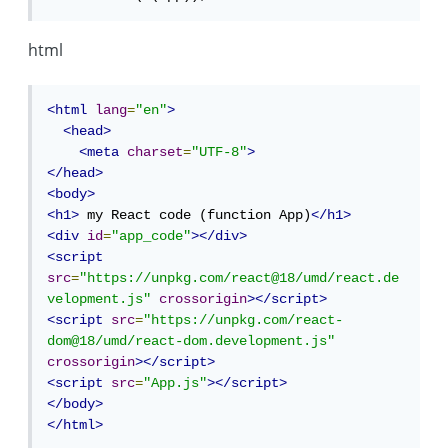
html
<html
lang
=
"en"
>
<head>
<meta
charset
=
"UTF-8"
>
</head>
<body>
<h1>
 my React code (function App)
</h1>
<div
id
=
"app_code"
></div>
<script
src
=
"https://unpkg.com/react@18/umd/react.de
velopment.js"
crossorigin
></script>
<script
src
=
"https://unpkg.com/react-
dom@18/umd/react-dom.development.js"
crossorigin
></script>
<script
src
=
"App.js"
></script>
</body>
</html>