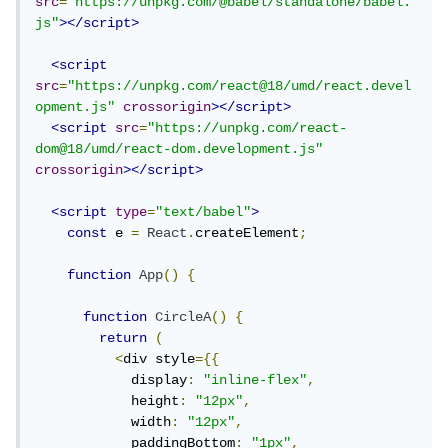
src
=
"https://unpkg.com/@babel/standalone/babel.
js"
></script>
<script
src
=
"https://unpkg.com/react@18/umd/react.devel
opment.js"
crossorigin
></script>
<script
src
=
"https://unpkg.com/react-
dom@18/umd/react-dom.development.js"
crossorigin
></script>
<script
type
=
"text/babel"
>
const
 e 
=
React
.
createElement
;
function
App
()
{
function
CircleA
()
{
return
(
<
div style
={{
            display
:
"inline-flex"
,
            height
:
"12px"
,
            width
:
"12px"
,
            paddingBottom
:
"1px"
,