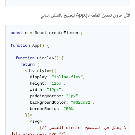
الآن حاول تعديل الملف App.js ليصبح بالشكل التالي:
const
 e 
=
React
.
createElement
;
function
App
()
{
function
CircleA
()
{
return
(
<
div style
={{
        display
:
"inline-flex"
,
        height
:
"12px"
,
        width
:
"12px"
,
        paddingBottom
:
"1px"
,
        backgroundColor
:
"#32cd32"
,
        borderRadius
:
"50%"
}}>
<
svg
>
/* العنصر circle لا يعمل في المتصفح 
{
}
بدون وجوده داخل svg */