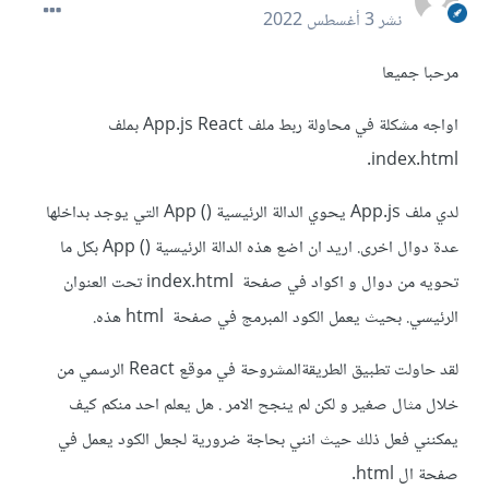
نشر
3 أغسطس 2022
مرحبا جميعا
اواجه مشكلة في محاولة ربط ملف App.js React بملف
index.html.
لدي ملف App.js يحوي الدالة الرئيسية () App التي يوجد بداخلها
عدة دوال اخرى. اريد ان اضع هذه الدالة الرئيسية () App بكل ما
تحويه من دوال و اكواد في صفحة index.html تحت العنوان
الرئيسي. بحيث يعمل الكود المبرمج في صفحة html هذه.
لقد حاولت تطبيق الطريقةالمشروحة في موقع React الرسمي من
خلال مثال صغير و لكن لم ينجح الامر . هل يعلم احد منكم كيف
يمكنني فعل ذلك حيث انني بحاجة ضرورية لجعل الكود يعمل في
صفحة ال html.