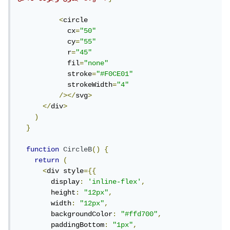
<
circle

            cx
=
"50"
            cy
=
"55"
            r
=
"45"
            fil
=
"none"
            stroke
=
"#F0CE01"
            strokeWidth
=
"4"
/></
svg
>
</
div
>
)
}
function
CircleB
()
{
return
(
<
div style
={{
        display
:
'inline-flex'
,
        height
:
"12px"
,
        width
:
"12px"
,
        backgroundColor
:
"#ffd700"
,
        paddingBottom
:
"1px"
,