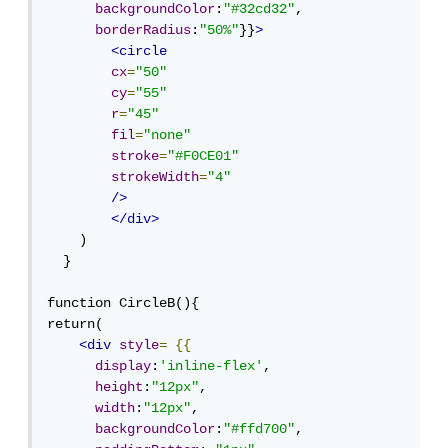
backgroundColor
:
"#32cd32"
,

borderRadius
:
"50%"
}}
>
<circle
cx
=
"50"
cy
=
"55"
r
=
"45"
fil
=
"none"
stroke
=
"#F0CE01"
strokeWidth
=
"4"
/>
</div>
    )

  }

function CircleB(){

return(

<div
style
=
{{
display
:
'inline-flex'
,

height
:
"12px"
,

width
:
"12px"
,

backgroundColor
:
"#ffd700"
,
