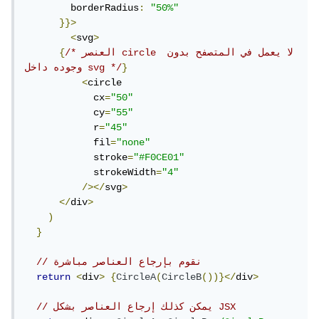
        borderRadius
:
"50%"
}}>
<
svg
>
/* العنصر circle لا يعمل في المتصفح بدون 
{
}
وجوده داخل svg */
<
circle

            cx
=
"50"
            cy
=
"55"
            r
=
"45"
            fil
=
"none"
            stroke
=
"#F0CE01"
            strokeWidth
=
"4"
/></
svg
>
</
div
>
)
}
// نقوم بإرجاع العناصر مباشرة
return
<
div
>
{
CircleA
(
CircleB
())}</
div
>
// يمكن كذلك إرجاع العناصر بشكل JSX