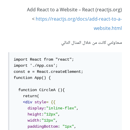
Add React to a Website – React (reactjs.org)
<
https://reactjs.org/docs/add-react-to-a-
website.html
محاولتي كانت من خلال المثال التالي
import React from "react";

import './App.css';

const e = React.createElement;

function App() {

  function CircleA (){

    return(

<div
style
=
{{
display
:
"inline-flex"
,

height
:
"12px"
,

width
:
"12px"
,

paddingBottom
: 
"1px"
,
