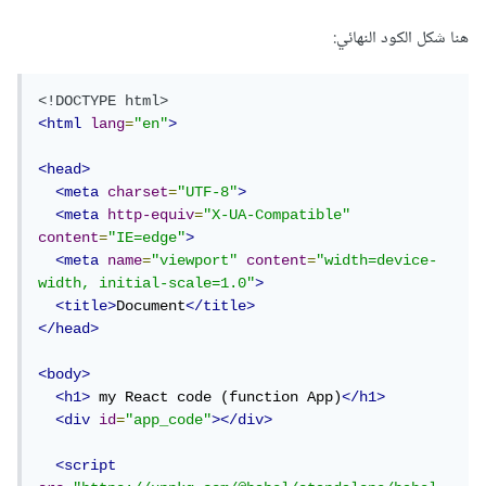
هنا شكل الكود النهائي:
<!DOCTYPE html>
<html
lang
=
"en"
>
<head>
<meta
charset
=
"UTF-8"
>
<meta
http-equiv
=
"X-UA-Compatible"
content
=
"IE=edge"
>
<meta
name
=
"viewport"
content
=
"width=device-
width, initial-scale=1.0"
>
<title>
Document
</title>
</head>
<body>
<h1>
 my React code (function App)
</h1>
<div
id
=
"app_code"
></div>
<script