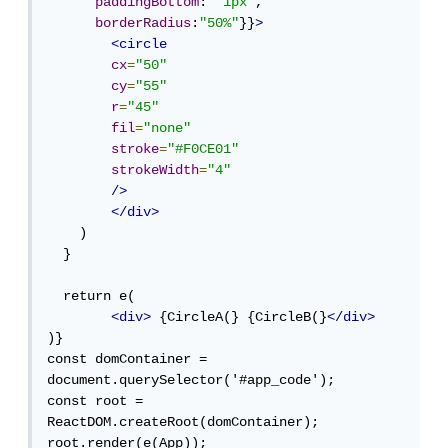
paddingBottom
: 
"1px"
,

borderRadius
:
"50%"
}}
>
<circle
cx
=
"50"
cy
=
"55"
r
=
"45"
fil
=
"none"
stroke
=
"#F0CE01"
strokeWidth
=
"4"
/>
</div>
    )

  }

  return e(

<div>
 {CircleA(} {CircleB(}
</div>
)}

const domContainer = 
document.querySelector('#app_code');

const root = 
ReactDOM.createRoot(domContainer);

root.render(e(App));