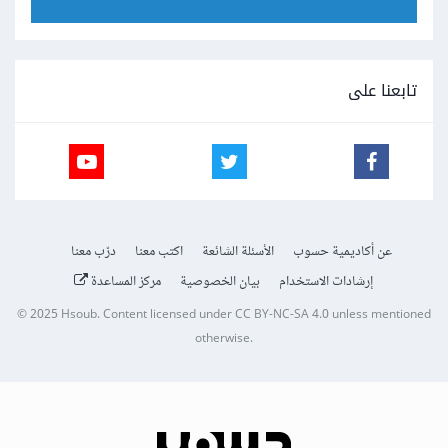
تابعنا على
عن أكاديمية حسوب
الأسئلة الشائعة
اكتب معنا
درّب معنا
إرشادات الاستخدام
بيان الخصوصية
مركز المساعدة
© 2025
Hsoub
.
Content licensed under
CC BY-NC-SA 4.0
unless mentioned
otherwise.