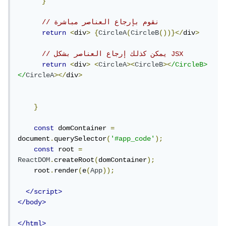
}
// نقوم بإرجاع العناصر مباشرة
return
<
div
>
{
CircleA
(
CircleB
())}</
div
>
// يمكن كذلك إرجاع العناصر بشكل JSX
return
<
div
>
<
CircleA
><
CircleB
><
/CircleB>
</
CircleA
></
div
>
}
const
 domContainer 
=
document
.
querySelector
(
'#app_code'
);
const
 root 
=
ReactDOM
.
createRoot
(
domContainer
);
    root
.
render
(
e
(
App
));
</script>
</body>
</html>