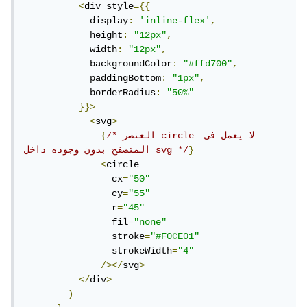
<
div style
={{
            display
:
'inline-flex'
,
            height
:
"12px"
,
            width
:
"12px"
,
            backgroundColor
:
"#ffd700"
,
            paddingBottom
:
"1px"
,
            borderRadius
:
"50%"
}}>
<
svg
>
/* العنصر circle لا يعمل في 
{
}
المتصفح بدون وجوده داخل svg */
<
circle

                cx
=
"50"
                cy
=
"55"
                r
=
"45"
                fil
=
"none"
                stroke
=
"#F0CE01"
                strokeWidth
=
"4"
/></
svg
>
</
div
>
)