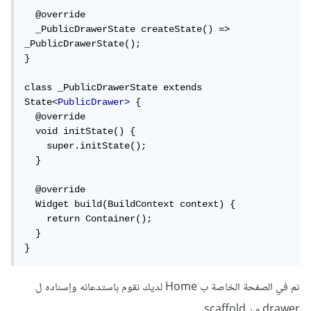
  @override

  _PublicDrawerState createState() => 
_PublicDrawerState();

}

class _PublicDrawerState extends 
State
<PublicDrawer>
 {

  @override

  void initState() {

    super.initState();

  }

  @override

  Widget build(BuildContext context) {

    return Container();

  }

}
ثم في الصفحة الخاصة ب Home لديك نقوم باستدعائه وإسناده ل
drawer من scaffold