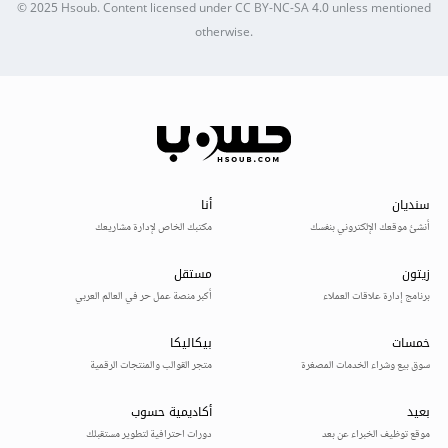
© 2025
Hsoub
.
Content licensed under
CC BY-NC-SA 4.0
unless mentioned
otherwise.