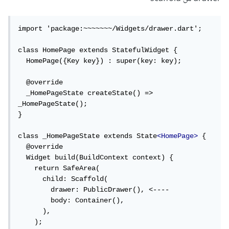
import 'package:~~~~~~~/Widgets/drawer.dart';

class HomePage extends StatefulWidget {

  HomePage({Key key}) : super(key: key);

  @override

  _HomePageState createState() => 
_HomePageState();

}

class _HomePageState extends State
<HomePage>
 {

  @override

  Widget build(BuildContext context) {

    return SafeArea(

      child: Scaffold(

        drawer: PublicDrawer(), <----

        body: Container(),

      ),

    );
