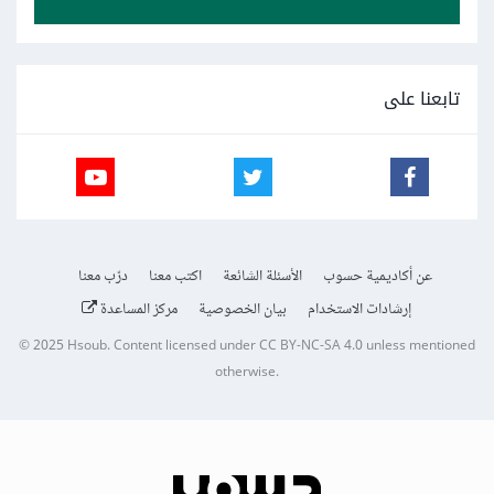
تابعنا على
عن أكاديمية حسوب
الأسئلة الشائعة
اكتب معنا
درّب معنا
إرشادات الاستخدام
بيان الخصوصية
مركز المساعدة
© 2025
Hsoub
.
Content licensed under
CC BY-NC-SA 4.0
unless mentioned
otherwise.