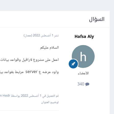
السؤال
Hafsa Aly
نشر
1 أغسطس 2022
(معدل)
السلام عليكم
اعمل على مشروع لارافيل وقواعد بيانات ysql
واود عرضه ع server مرتبط بقواعد بياناتsql فما الفرق او ماذا افعل؟
الأعضاء
340
تم التعديل في
1 أغسطس 2022
بواسطة Hassan Hedr
توضيح العنوان