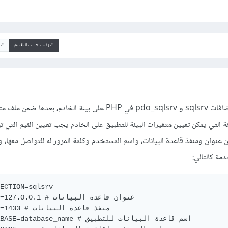
الترتيب حسب التقييم
ال
يحب أولًا التأكد من تثبيت الإضافات sqlsrv و pdo_sqlsrv في PHP على بيئة الخادم، ب
قة التي يمكن تعيين متغيرات البيئة للتطبيق على الخادم يجب تعيين القيم التي ت
عيين عنوان ومنفذ قاعدة البيانات، واسم المستخدم وكلمة المرور له للتواصل معها، 
مة كالتالي:
ECTION=sqlsrv

DB_HOST=127.0.0.1 # عنوان 

DB_PORT=1433 # منف

DB_DATABASE=database_name # اسم قاعدة الب
