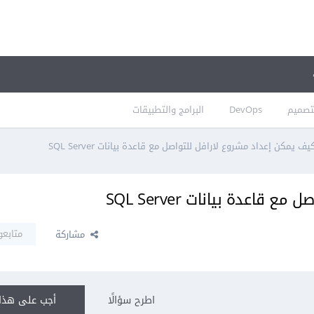
تصميم
DevOps
البرامج والتطبيقات
يف يمكن إعداد مشروع لارافل للتواصل مع قاعدة بيانات SQL Server
اعدة بيانات SQL Server
متابعو
مشاركة
اطرح سؤالًا
أجب على هذا 