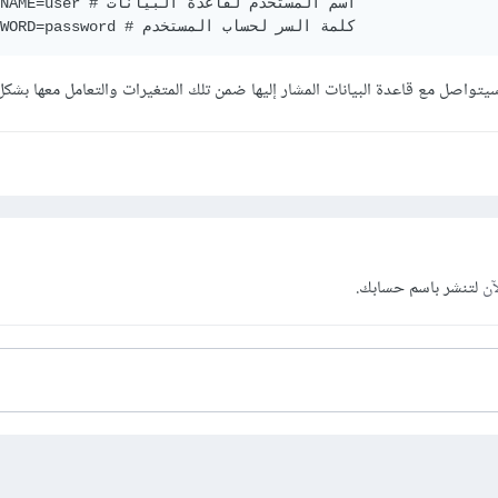
DB_USERNAME=user # اسم المستخد

DB_PASSWORD=password # كلمة السر لحساب المستخدم
تواصل مع قاعدة البيانات المشار إليها ضمن تلك المتغيرات والتعامل معها بشك
آن
لتنشر باسم حسابك.