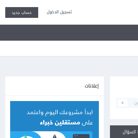
تسجيل الدخول
حساب جديد
إعلانات
ن
0
السؤال