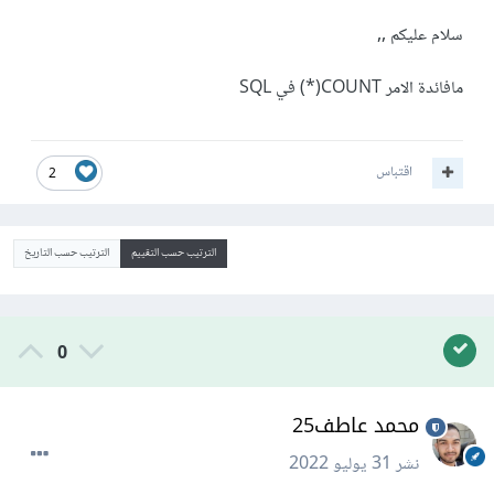
سلام عليكم ,,
مافائدة الامر COUNT(*) في SQL
اقتباس
2
الترتيب حسب التقييم
الترتيب حسب التاريخ
0
محمد عاطف25
نشر
31 يوليو 2022