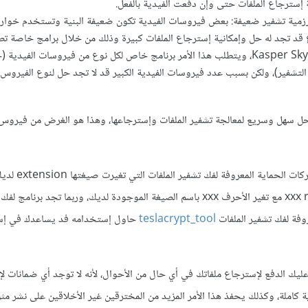
 إسترجاع الملفات حتى وإن دفعت الفيدية بالفعل.
رزمية تشفير ضعيفة: بعض فيروسات الفيدية تكون ضعيفة البنية وتستخدم خوارز
ع قد تجد له حل وإمكانية إسترجاع الملفات كبيرة وذلك من خلال برامج خاصة ت
الحماية مثل Avast و Kasper Sky، ويتطلب هذا الأمر برنامج خاص لكل نوع من فيروسات الفيد
 التشفير)، ولكن بسبب عدد فيروسات الفيدية الكبير قد لا تجد حل لنوع الفيروس
حل سهل وسريع لمعالجة تشفير الملفات وإسترجاعها، وهذا هو الغرض من فيروس 
حاول البحث عن برنامج من شركا
xxx ransomware decryptor مع تغير الأحرف xxx باسم الصيغة الموجودة لديك، وربما تجد برن
روفة لفك تشفير الملفات
teslacrypt_tool
حاول إستخدامه فد يساعدك في إس
ب عليك الدفع لإسترجاع ملفاتك في أي حال من الأحوال، لأنه لا توجد أي ضمانات ل
 كاملة، وكذلك يحفذ هذا الأمر المزيد من المخترقين غير الأخلاقين على نشر مث