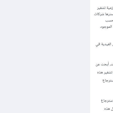
مية تشفير
صدرها شركات
ية (حسب
 الموجود
الفيدية في
ت الحماية المعروفة لفك تشفير الملفات التي تغيرت صيغتها extension لديك، أبحث عن
امج لفك تشفير هذه
ترجاع
إسترجاع
ل هذه