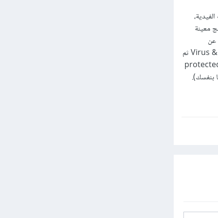
لفيدية،
ج معينة
 عن
"windows security" في قائمة أبدأ Start وشغل مدير حماية الويندوز ثم Virus & threat protection ثم
Ransomware protection أضغط على Manage ransomware protection ثم protected