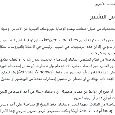
حساب الآخرين.
ن التشفير
حميك من ضياع ملفاتك، وعدم الإصابة بفيروسات الفيدية من الأساس، ومنها:
لا تقم بتحميل برمجيات مسروقة أو مكركة أو أي patches أو keygen من أي نوع
 قانوني، إلا أن هذه البرمجيات هي السبب الرئيسي في الإصابة بالفيروسات بشكل
تحديد بشكل خاص.
قرصنة من نظام التشغيل، يمكنك إستخدام الويندوز بدون شرائه أو تفعليه بطرق غ
ز الحالية غير المفعلة مجانية الإستخدام ولن تضطر للدفع مقابل إستخدام الوين
أن علامة مائية ستظهر على الشاشة تخبرك بأن الويندو
 الإعدادات، وبالتالي لن تضطر إلى تحميل إصدارات معدلة من الويندوز أو تحميل
ت أو فتح أي روابط من مصادر مجهولة، إن وصلتك رسالة من أحد الأشخاص الذين ل
ت أو أي فتح أي روابط منهم.
اطية من الملفات المهمة لديك، ويمكنك حفظ النسخ الإحتياطية على أحد وسائل
السحابي مثل Google Drive أو OneDrive، أيضًا يمكنك تخصيص قرص تخزين خارجي لهذا ال