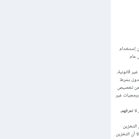
، فبغض النظر عن أن إستخدام
 عام
ير قانونية،
دوز، بشرط
ز غير مفعل (Activate Windows) ولن تتمكن من تخصيص
 برمجيات غير
ا تعرفهم،
 التخزين
أمر إلا أن التخزين