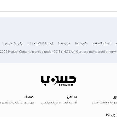
الأسئلة الشائعة
اكتب معنا
درّب معنا
إرشادات الاستخدام
بيان الخصوصية
 2025
Hsoub
.
Content licensed under
CC BY-NC-SA 4.0
unless mentioned otherwi