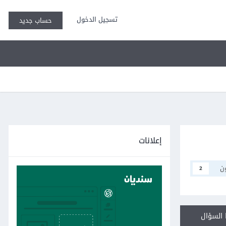
تسجيل الدخول
حساب جديد
إعلانات
ن
2
السؤال