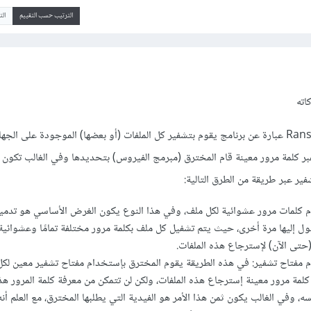
الترتيب حسب التقييم
ال
اته
فايروسات الفيدية Ransomware عبارة عن برنامج يقوم بتشفير كل الملفات (أو بعضها) الموجودة على ال
عبر كلمة مرور معينة قام المخترق (مبرمج الفيروس) بتحديدها وفي الغالب تكون 
ير عبر طريقة من الطرق التالية:
م كلمات مرور عشوائية لكل ملف، وفي هذا النوع يكون الغرض الأساسي هو تدمير
ل إليها مرة أخرى، حيث يتم تشفيل كل ملف بكلمة مرور مختلفة تمامًا وعشوائية،
حتى الآن) لإسترجاع هذه الملفات.
م مفتاح تشفير: في هذه الطريقة يقوم المخترق بإستخدام مفتاح تشفير معين لكل 
مة مرور معينة إسترجاع هذه الملفات، ولكن لن تتمكن من معرفة كلمة المرور هذه 
ه، وفي الغالب يكون ثمن هذا الأمر هو الفيدية التي يطلبها المخترق، مع العلم أنه