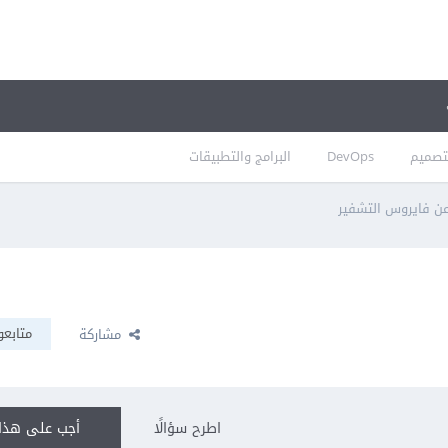
تصميم
DevOps
البرامج والتطبيقات
ن فايروس التشفير
متابعو
مشاركة
اطرح سؤالًا
أجب على هذا 