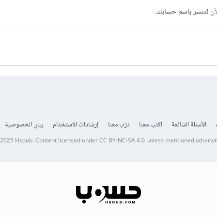
آن
لتنشر باسم حسابك.
الأسئلة الشائعة
اكتب معنا
درّب معنا
إرشادات الاستخدام
بيان الخصوصية
 2025
Hsoub
.
Content licensed under
CC BY-NC-SA 4.0
unless mentioned otherwi