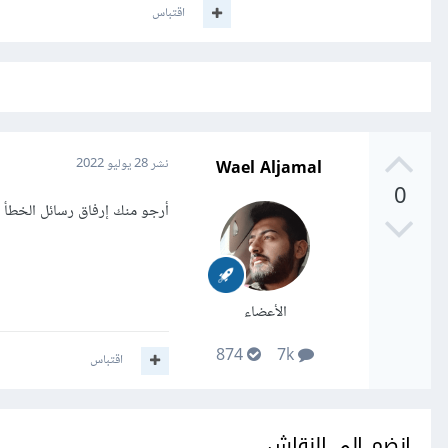
اقتباس
Wael Aljamal
نشر
28 يوليو 2022
0
أرجو منك إرفاق رسائل الخطأ 
الأعضاء
874
7k
اقتباس
انضم إلى النقاش