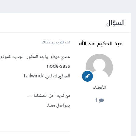
السؤال
عبد الحكيم عبد الله
نشر
28 يوليو 2022
عندي موقع. واجه المطور. الجديد للموقع مشكلة. لا تنزل مكتبة. node-sass وب الت
node-sass
الموقع. لارفيل. /Tailwind
الأعضاء
من لديه احل. للمشكلة ......
1
يتواصل معنا.