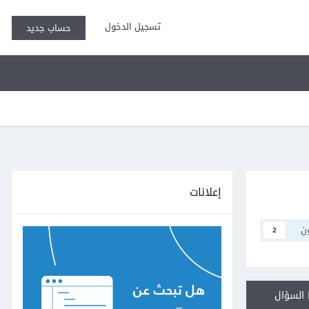
تسجيل الدخول
حساب جديد
إعلانات
ن
2
السؤال