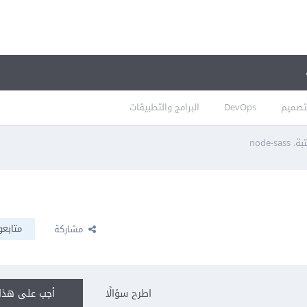
تصميم
DevOps
البرامج والتطبيقات
node-
متابعو
مشاركة
اطرح سؤالًا
أجب على هذا 