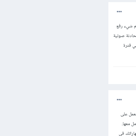
م شيء رفع
لإجراء محادثة صوتية
ي فترة
لعمل على
مل معها.
هاراتك في