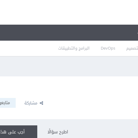
تصميم
DevOps
البرامج والتطبيقات
متابعو
مشاركة
اطرح سؤالًا
أجب على هذا 