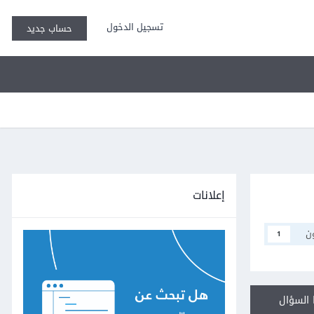
تسجيل الدخول
حساب جديد
إعلانات
ن
1
السؤال